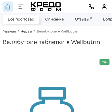
0
Все про товар
Описание
Отзывы
Вопр
Главная
Нервы
Веллбутрин ● Wellbutrin
Веллбутрин таблетки ● Wellbutrin
Top