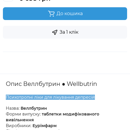
До кошика
За 1 клік
Опис Веллбутрин ● Wellbutrin
Психотропні ліки для лікування депресій
Назва:
Веллбутрин
Форми випуску:
таблетки модифікованого
вивільнення
Виробники:
Еурімфарм