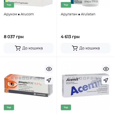
Top
Top
Аруком ● Arucom
Арулатан ● Arulatan
8 037 грн
4 613 грн
До кошика
До кошика
Top
Top