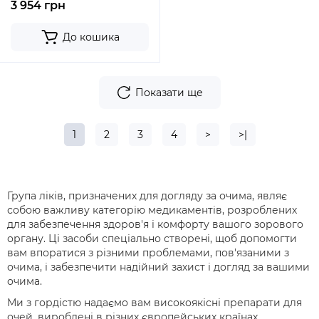
3 954 грн
До кошика
Показати ще
1
2
3
4
>
>|
Група ліків, призначених для догляду за очима, являє
собою важливу категорію медикаментів, розроблених
для забезпечення здоров'я і комфорту вашого зорового
органу. Ці засоби спеціально створені, щоб допомогти
вам впоратися з різними проблемами, пов'язаними з
очима, і забезпечити надійний захист і догляд за вашими
очима.
Ми з гордістю надаємо вам високоякісні препарати для
очей, вироблені в різних європейських країнах,