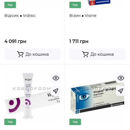
Top
Top
Відісик ● Vidisic
Візин ● Visine
4 091 грн
1 711 грн
До кошика
До кошика
Top
Top