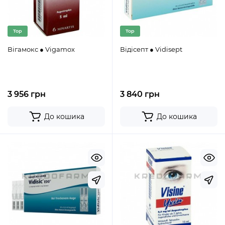
Top
Top
Вігамокс ● Vigamox
Відісепт ● Vidisept
3 956 грн
3 840 грн
До кошика
До кошика