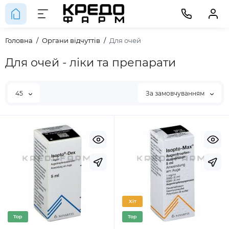
Головна
Органи відчуттів
Для очей
Для очей - ліки та препарати
45
За замовчуванням
Хіт
Top
Top