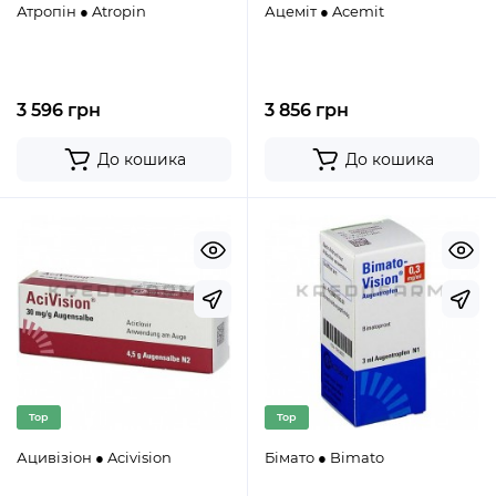
Атропін ● Atropin
Ацеміт ● Acemit
3 596 грн
3 856 грн
До кошика
До кошика
Top
Top
Ацивізіон ● Acivision
Бімато ● Bimato