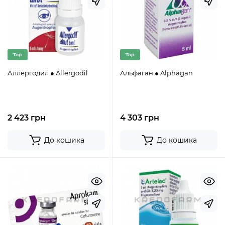
Top
Top
Аллергодил ● Allergodil
Альфаган ● Alphagan
2 423 грн
4 303 грн
До кошика
До кошика