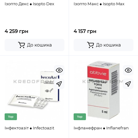
Ізопто Декс ● Isopto Dex
Ізопто Макс ● Isopto Max
4 259 грн
4 157 грн
До кошика
До кошика
Top
Top
Інфектоазіт ● Infectoazit
Інфланефран ● Inflanefran