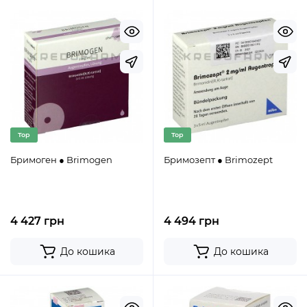
Top
Top
Бримоген ● Brimogen
Бримозепт ● Brimozept
4 427 грн
4 494 грн
До кошика
До кошика