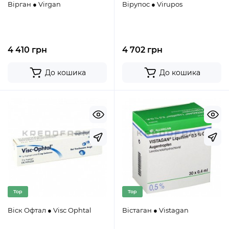
Вірган ● Virgan
Вірупос ● Virupos
4 410 грн
4 702 грн
До кошика
До кошика
Top
Top
Віск Офтал ● Visc Ophtal
Вістаган ● Vistagan