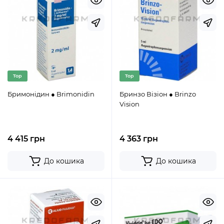
Top
Top
Бримонідин ● Brimonidin
Бринзо Візіон ● Brinzo
Vision
4 415 грн
4 363 грн
До кошика
До кошика