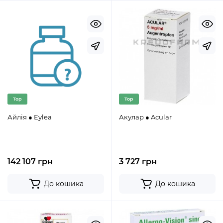
Top
Top
Айлія ● Eylea
Акулар ● Acular
142 107 грн
3 727 грн
До кошика
До кошика