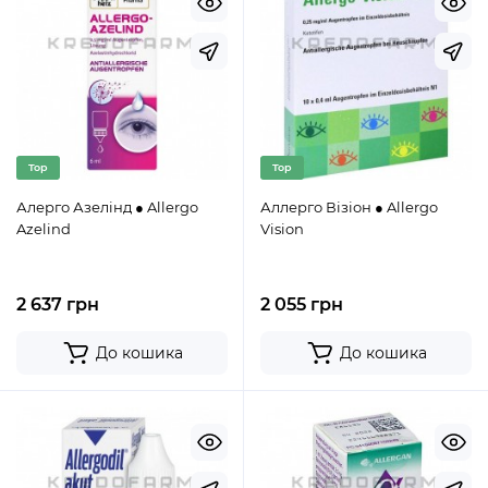
Top
Top
Алерго Азелінд ● Allergo
Аллерго Візіон ● Allergo
Azelind
Vision
2 637 грн
2 055 грн
До кошика
До кошика