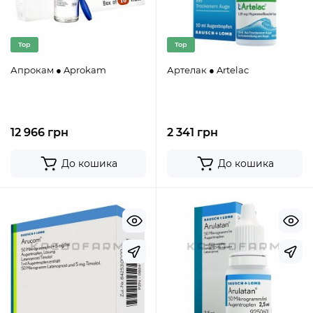
Top
Top
Апрокам ● Aprokam
Артелак ● Artelac
12 966 грн
2 341 грн
До кошика
До кошика