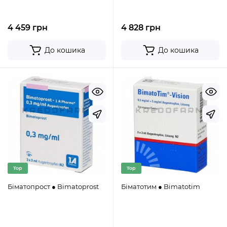
4 459 грн
4 828 грн
До кошика
До кошика
Top
Top
Біматопрост ● Bimatoprost
Біматотим ● Bimatotim