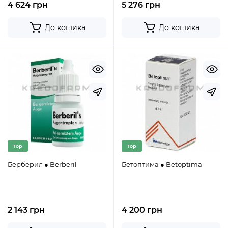
4 624 грн
5 276 грн
До кошика
До кошика
Top
Top
Берберил ● Berberil
Бетоптима ● Betoptima
2 143 грн
4 200 грн