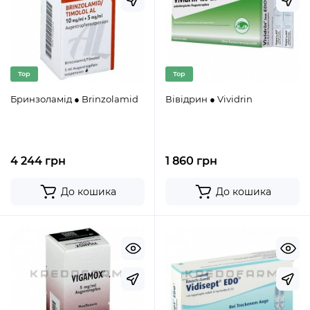
Top
Top
Бринзоламід ● Brinzolamid
Вівідрин ● Vividrin
4 244 грн
1 860 грн
До кошика
До кошика