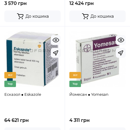
3 570 грн
12 424 грн
До кошика
До кошика
Хіт
Хіт
Top
Top
Есказол ● Eskazole
Йомесан ● Yomesan
64 621 грн
4 311 грн