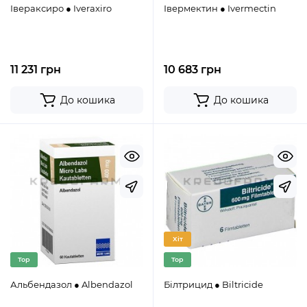
Івераксиро ● Iveraxiro
Івермектин ● Ivermectin
11 231 грн
10 683 грн
До кошика
До кошика
Хіт
Top
Top
Альбендазол ● Albendazol
Білтрицид ● Biltricide