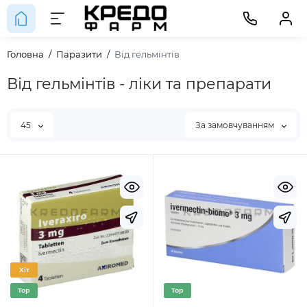
Головна
Паразити
Від гельмінтів
Від гельмінтів - ліки та препарати
45
За замовчуванням
Хіт
Top
Top