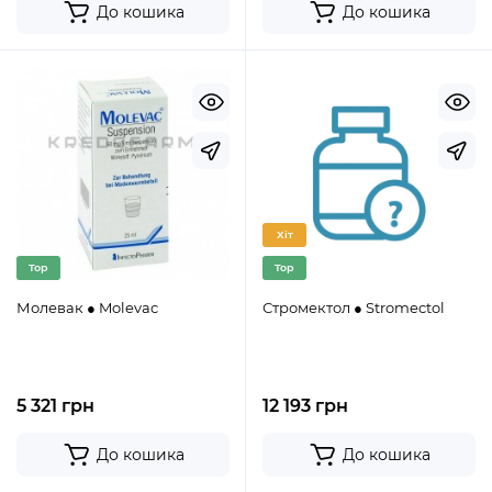
До кошика
До кошика
Хіт
Top
Top
Молевак ● Molevac
Стромектол ● Stromectol
5 321 грн
12 193 грн
До кошика
До кошика