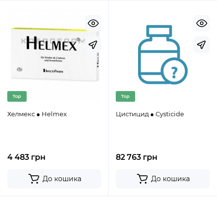
Top
Top
Хелмекс ● Helmex
Цистицид ● Cysticide
4 483 грн
82 763 грн
До кошика
До кошика