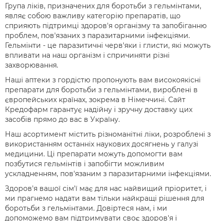
Група ліків, призначених для боротьби з гельмінтами,
являє собою важливу категорію препаратів, що
сприяють підтримці здоров'я організму та запобіганню
проблем, пов'язаних з паразитарними інфекціями.
Гельмінти - це паразитичні черв'яки і глисти, які можуть
впливати на наш організм і спричиняти різні
захворювання.
Наші аптеки з гордістю пропонують вам високоякісні
препарати для боротьби з гельмінтами, вироблені в
європейських країнах, зокрема в Німеччині. Сайт
Кредофарм гарантує надійну і зручну доставку цих
засобів прямо до вас в Україну.
Наш асортимент містить різноманітні ліки, розроблені з
використанням останніх наукових досягнень у галузі
медицини. Ці препарати можуть допомогти вам
позбутися гельмінтів і запобігти можливим
ускладненням, пов'язаним з паразитарними інфекціями.
Здоров'я вашої сім'ї має для нас найвищий пріоритет, і
ми прагнемо надати вам тільки найкращі рішення для
боротьби з гельмінтами. Довіртеся нам, і ми
допоможемо вам підтримувати своє здоров'я і