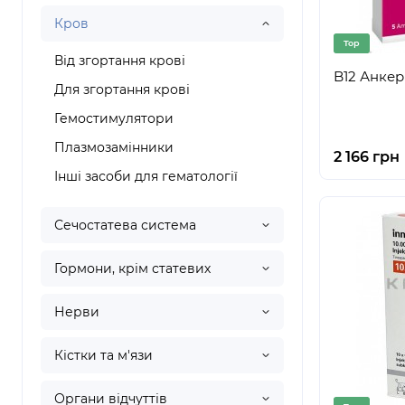
Кров
Top
Від згортання крові
B12 Анкер
Для згортання крові
Гемостимулятори
Плазмозамінники
2 166 грн
Інші засоби для гематології
Сечостатева система
Гормони, крім статевих
Нерви
Кістки та м'язи
Органи відчуттів