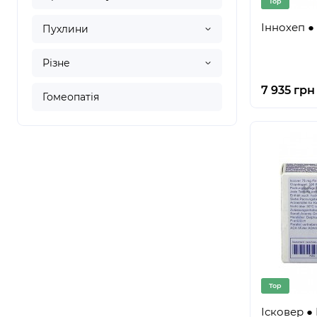
Top
Іннохеп ●
Пухлини
Різне
7 935 грн
Гомеопатія
Top
Ісковер ● 