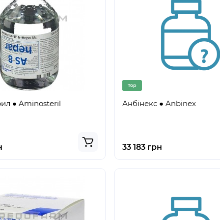
Top
ил ● Aminosteril
Анбінекс ● Anbinex
н
33 183 грн