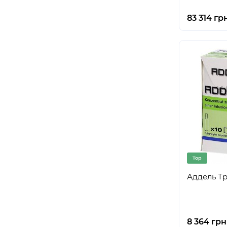
83 314 гр
Top
Аддель Тр
8 364 грн