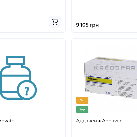
9 105 грн
Хіт
Top
Advate
Аддавен ● Addaven