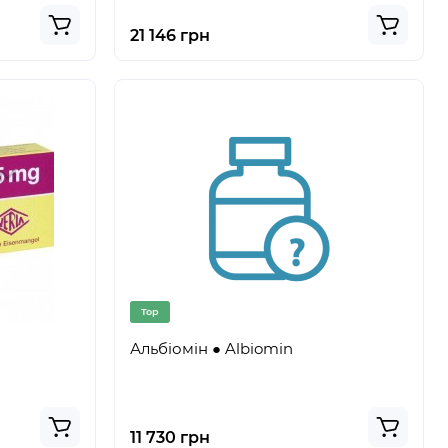
21 146 грн
Top
Альбіомін ● Albiomin
11 730 грн