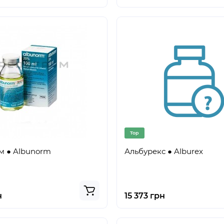
Top
м ● Albunorm
Альбурекс ● Alburex
н
15 373 грн