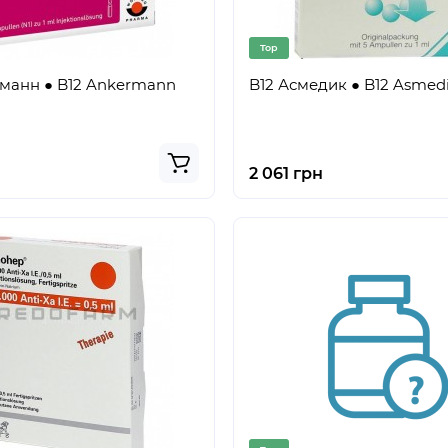
Top
манн ● B12 Ankermann
B12 Асмедик ● B12 Asmed
2 061 грн