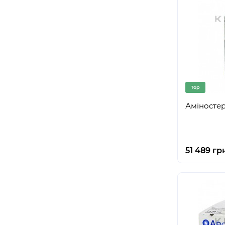
Top
Аміностер
51 489 гр