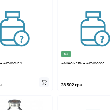
Top
 ● Aminoven
Аміномель ● Aminomel
н
28 502 грн