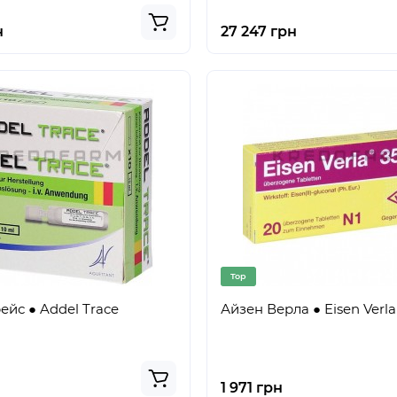
н
27 247 грн
Top
ейс ● Addel Trace
Айзен Верла ● Eisen Verla
1 971 грн