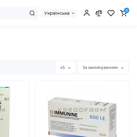
0
Українська
45
За замовчуванням