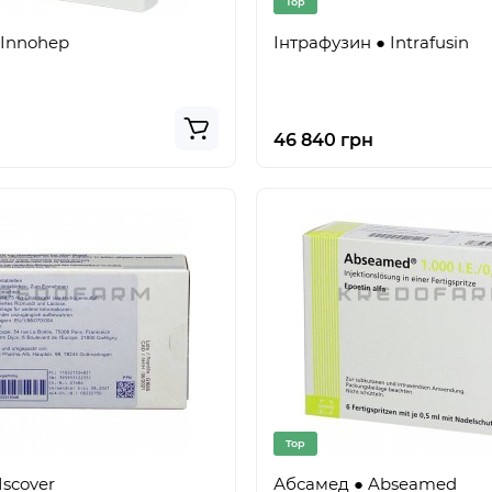
Top
 Innohep
Інтрафузин ● Intrafusin
46 840 грн
Top
Iscover
Абсамед ● Abseamed