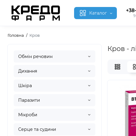
+38
Каталог
9
Головна
Кров
Кров - 
Обмін речовин
Дихання
Шкіра
Паразити
Мікроби
Серце та судини