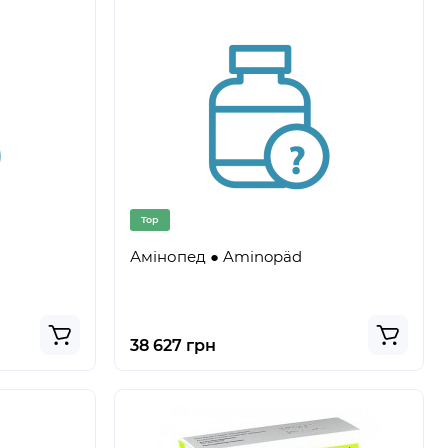
Top
Амінопед ● Aminopäd
38 627 грн