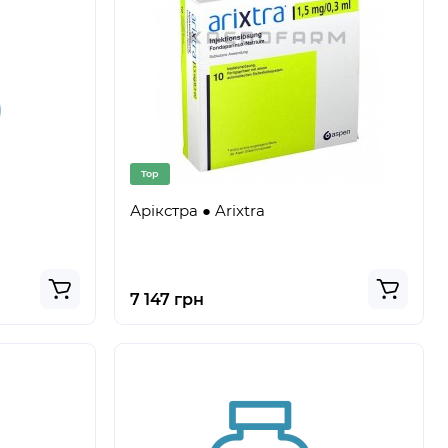
Top
Арікстра ● Arixtra
7 147 грн