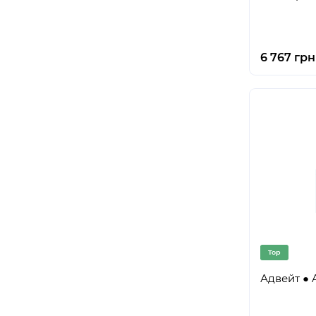
6 767 грн
Top
Адвейт ● 