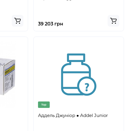
39 203 грн
Top
Аддель Джуніор ● Addel Junior