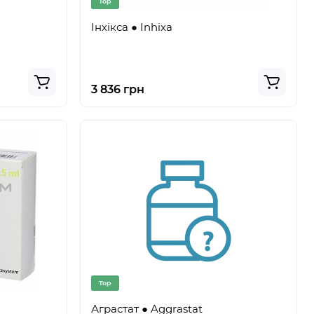
Top
Інхікса ● Inhixa
3 836 грн
Top
Аграстат ● Aggrastat