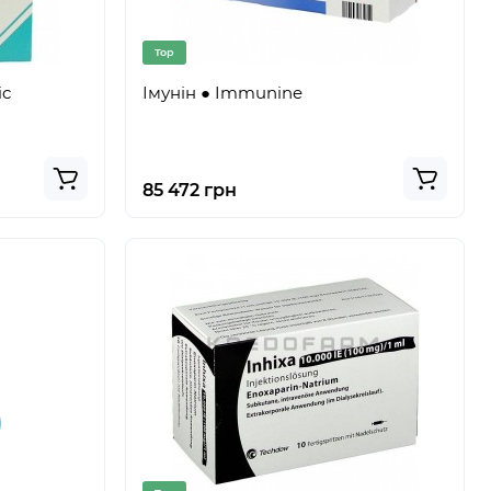
Top
ic
Імунін ● Immunine
85 472 грн