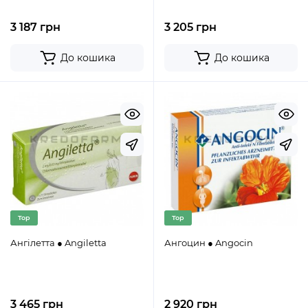
3 187 грн
3 205 грн
До кошика
До кошика
Top
Top
Ангілетта ● Angiletta
Ангоцин ● Angocin
3 465 грн
2 920 грн