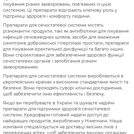
лікування різних захворювань, пов'язаних із цією
системою. Ці препарати відіграють ключову роль у
підтримці здоров'я і комфорту людини.
Препарати для сечостатевої системи містять
різноманітні продукти, такі як антибіотики для лікування
інфекцій сечовивідних шляхів, засоби для зниження
симптомів доброякісної гіперплазії простати, препарати
для лікування еректильної дисфункції та багато інших.
Вони спроектовані для забезпечення здорової функції
сечостатевих органів і запобігання різним
захворюванням.
Препарати для сечостатевої системи виробляються в
європейських країнах з високими стандартами якості та
безпеки. Вони проходять суворі клінічні дослідження,
щоб забезпечити їхню ефективність і безпеку.
Якщо ви перебуваєте в Україні та шукаєте надійні
препарати для підтримки здоров'я сечостатевої
системи, Кредофарм готовий надати доступ до
найкращих продуктів, вироблених у Німеччині. Наша
компанія спеціалізується на доставці якісних ліків з
перевірених аптек, щоб забезпечити вашому організму