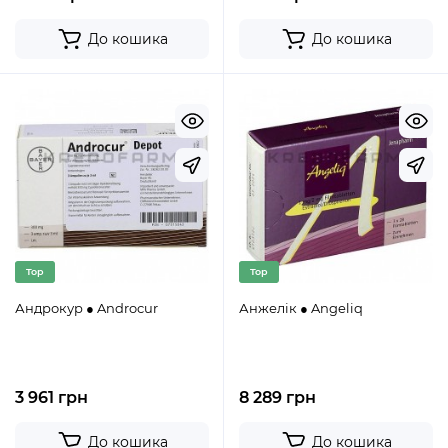
До кошика
До кошика
Top
Top
Андрокур ● Androcur
Анжелік ● Angeliq
3 961 грн
8 289 грн
До кошика
До кошика