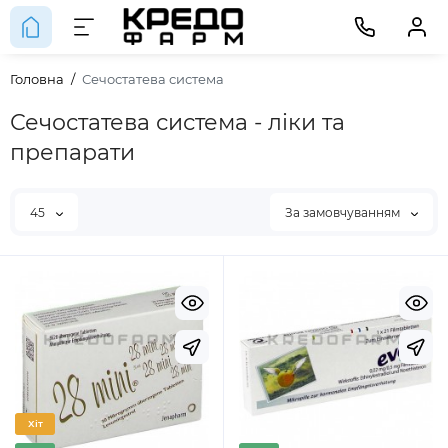
Головна
Сечостатева система
Сечостатева система - ліки та
препарати
45
За замовчуванням
Хіт