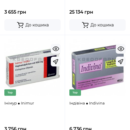
3 655 грн
25 134 грн
До кошика
До кошика
Top
Top
Інімур ● Inimur
Індівіна ● Indivina
3 756 грн
6 736 грн