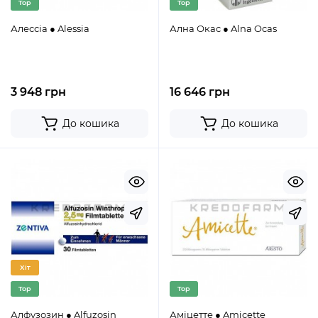
Top
Top
Алессіа ● Alessia
Ална Окас ● Alna Ocas
3 948 грн
16 646 грн
До кошика
До кошика
Хіт
Top
Top
Алфузозин ● Alfuzosin
Аміцетте ● Amicette