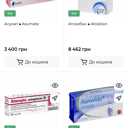
Top
Top
Асумат ● Asumate
Атозибан ● Atosiban
3 400 грн
8 462 грн
До кошика
До кошика