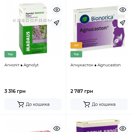
Хіт
Top
Top
Агноліт ● Agnolyt
Агнукастон ● Agnucaston
3 316 грн
2 787 грн
До кошика
До кошика