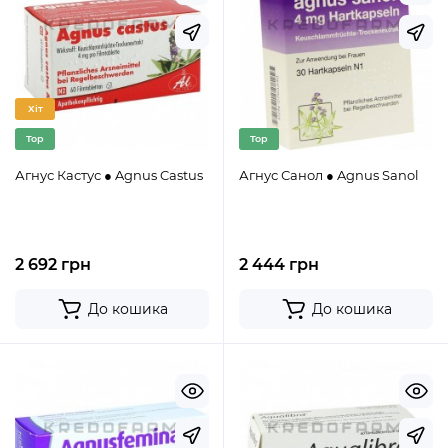
Хіт
Top
Top
Агнус Кастус ● Agnus Castus
Агнус Санол ● Agnus Sanol
2 692 грн
2 444 грн
До кошика
До кошика