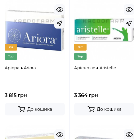
Хіт
Хіт
Top
Top
Аріора ● Ariora
Арістелле ● Aristelle
3 815 грн
3 364 грн
До кошика
До кошика