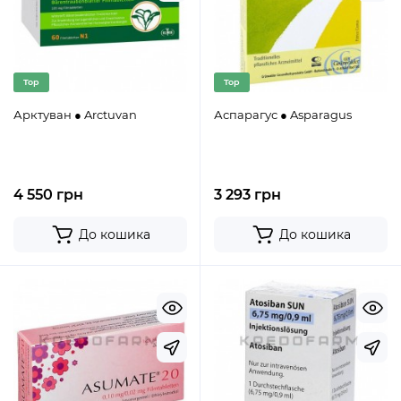
Top
Top
Арктуван ● Arctuvan
Аспарагус ● Asparagus
4 550 грн
3 293 грн
До кошика
До кошика