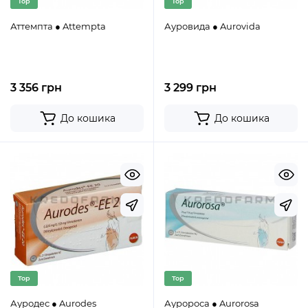
Top
Top
Аттемпта ● Attempta
Ауровида ● Aurovida
3 356 грн
3 299 грн
До кошика
До кошика
Top
Top
Ауродес ● Aurodes
Ауророса ● Aurorosa