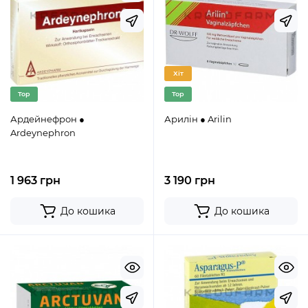
Хіт
Top
Top
Ардейнефрон ●
Арилін ● Arilin
Ardeynephron
1 963 грн
3 190 грн
До кошика
До кошика