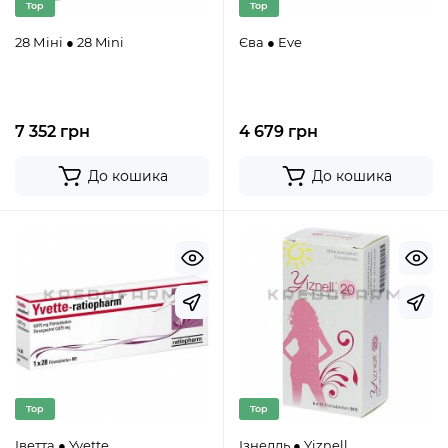
Top
Top
28 Міні ● 28 Mini
Єва ● Eve
7 352 грн
4 679 грн
До кошика
До кошика
Top
Top
Іветта ● Yvette
Ізнелль ● Yiznell