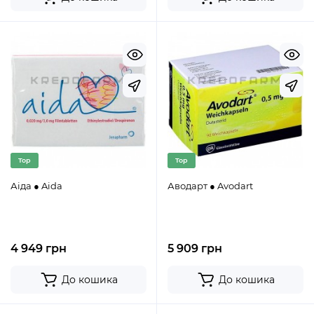
Top
Top
Аіда ● Aida
Аводарт ● Avodart
4 949 грн
5 909 грн
До кошика
До кошика