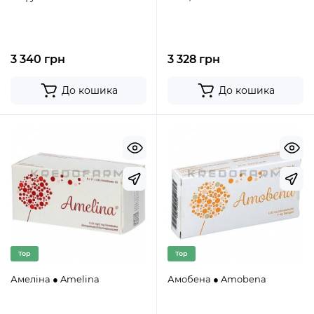
3 340 грн
3 328 грн
До кошика
До кошика
Top
Top
Амеліна ● Amelina
Амобена ● Amobena