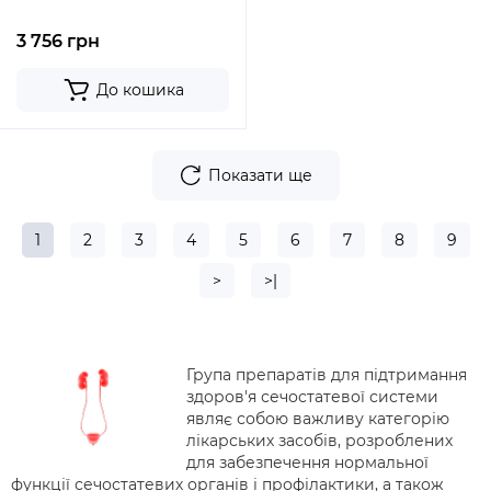
3 756 грн
До кошика
Показати ще
1
2
3
4
5
6
7
8
9
>
>|
Група препаратів для підтримання
здоров'я сечостатевої системи
являє собою важливу категорію
лікарських засобів, розроблених
для забезпечення нормальної
функції сечостатевих органів і профілактики, а також