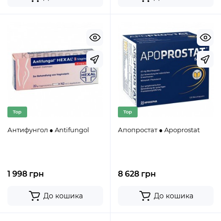
Top
Top
Антифунгол ● Antifungol
Апопростат ● Apoprostat
1 998 грн
8 628 грн
До кошика
До кошика