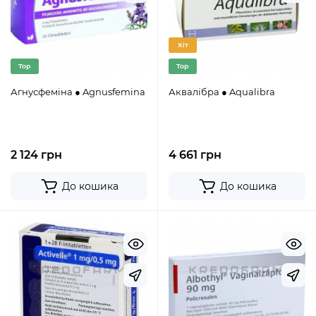
Хіт
Top
Top
Агнусфеміна ● Agnusfemina
Аквалібра ● Aqualibra
2 124 грн
4 661 грн
До кошика
До кошика