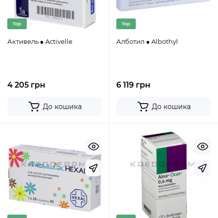
Top
Top
Активель ● Activelle
Алботил ● Albothyl
4 205 грн
6 119 грн
До кошика
До кошика