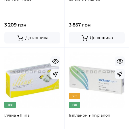
3 209 грн
3 857 грн
До кошика
До кошика
Хіт
Top
Top
Ілліна ● Illina
Імпланон ● Implanon