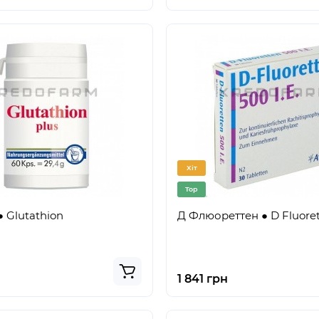
Хіт
Top
● Glutathion
Д Флюореттен ● D Fluore
1 841 грн