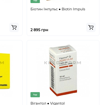
Top
Біотин Імпульс ● Biotin Impuls
2 895 грн
Top
Вігантол ● Vigantol