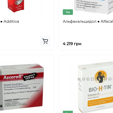
Top
● Additiva
Альфакальцидол ● Alfacal
4 219 грн