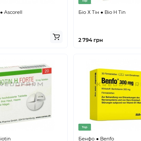
Top
 Ascorell
Біо Х Тін ● Bio H Tin
2 794 грн
Top
iotin
Бенфо ● Benfo