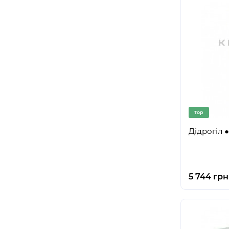
Top
Дідрогіл ●
5 744 грн