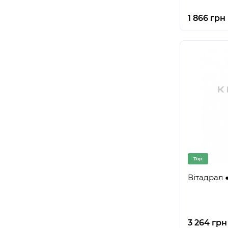
1 866 грн
Top
Вітадрал ●
3 264 грн