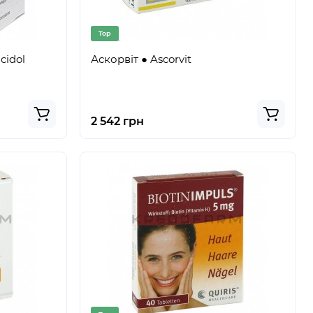
Top
cidol
Аскорвіт ● Ascorvit
2 542 грн