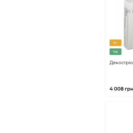
Хіт
Top
Декостріол
4 008 гр