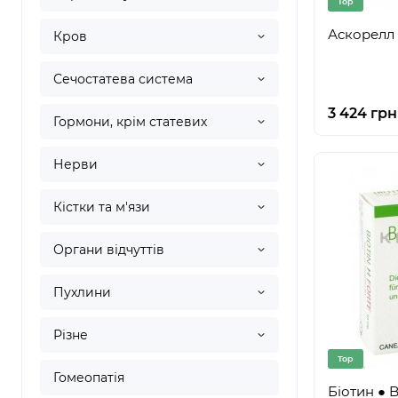
Top
Аскорелл ●
Кров
Сечостатева система
3 424 грн
Гормони, крім статевих
Нерви
Кістки та м'язи
Органи відчуттів
Пухлини
Різне
Top
Гомеопатія
Біотин ● B