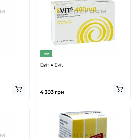
Top
Евіт ● Evit
4 303 грн