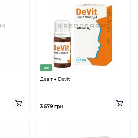
Top
Девіт ● Devit
3 579 грн