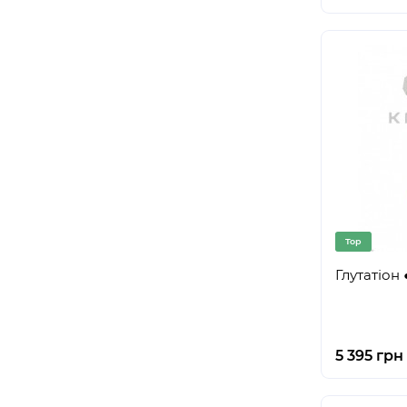
Top
Глутатіон 
5 395 грн