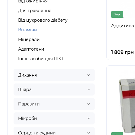
Від ожиріння
Для травлення
Top
Від цукрового діабету
Аддитива 
Вітаміни
Мінерали
Адаптогени
1 809 грн
Інші засоби для ШКТ
Дихання
Шкіра
Паразити
Мікроби
Серце та судини