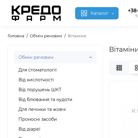
+38
Каталог
9
Головна
Обмін речовин
Вітаміни
Вітаміни
Обмін речовин
Для стоматології
Від кислотності
Від порушень ШКТ
Від блювання та нудоти
Для печінки та жовчі
Проносні засоби
Від діареї