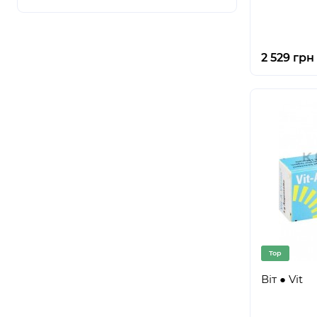
2 529 грн
Top
Віт ● Vit