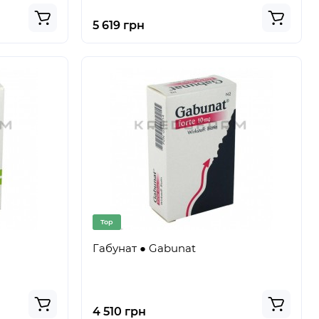
5 619 грн
Top
Габунат ● Gabunat
4 510 грн