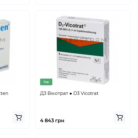
Top
tten
Д3 Вікотрат ● D3 Vicotrat
4 843 грн