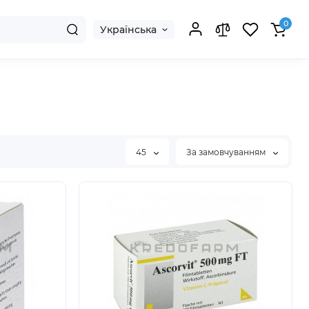
0
Українська
45
За замовчуванням