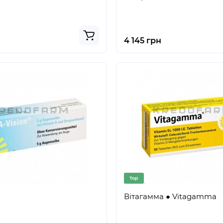
4 145 грн
Top
Вітагамма ● Vitagamma