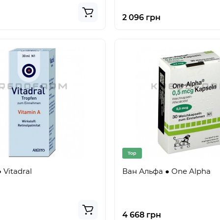
2 096 грн
Top
 Vitadral
Ван Альфа ● One Alpha
4 668 грн