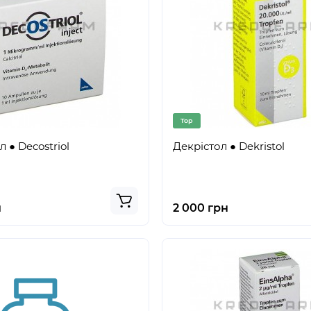
Top
 ● Decostriol
Декрістол ● Dekristol
н
2 000 грн