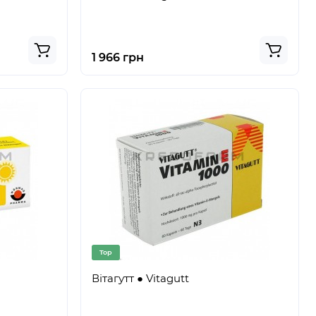
1 966 грн
Top
Вітагутт ● Vitagutt