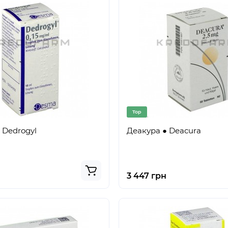
Top
 Dedrogyl
Деакура ● Deacura
3 447 грн