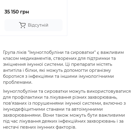
35 150 грн
Відсутній
Група ліків "Імуноглобуліни та сироватки" є важливим
класом медикаментів, створених для підтримки та
зміцнення імунної системи. Ці препарати містять
антитіла і білки, які можуть допомогти організму
боротися з інфекціями та іншими імунологічними
проблемами.
Імуноглобуліни та сироватки можуть використовуватися
для профілактики та лікування різних захворювань,
пов'язаних із порушеннями імунної системи, включно з
імунодефіцитними станами та автоімунними
захворюваннями. Вони також можуть бути важливими
під час лікування деяких інфекційних захворювань і за
нестачі певних імунних факторів.