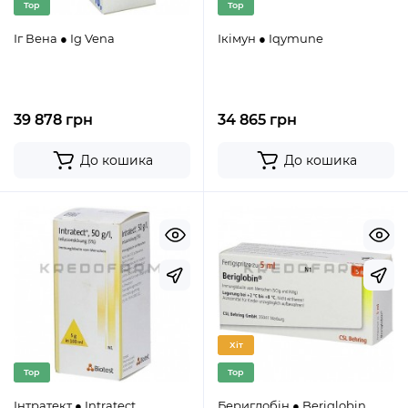
Top
Top
Іг Вена ● Ig Vena
Ікімун ● Iqymune
39 878 грн
34 865 грн
До кошика
До кошика
Хіт
Top
Top
Інтратект ● Intratect
Бериглобін ● Beriglobin