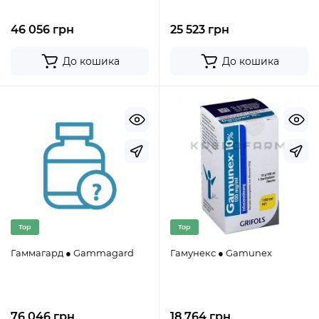
46 056 грн
25 523 грн
До кошика
До кошика
Top
Top
Гаммагард ● Gammagard
Гамунекс ● Gamunex
76 046 грн
18 764 грн