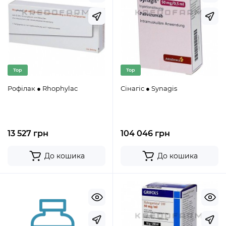
Top
Top
Рофілак ● Rhophylac
Сінагіс ● Synagis
13 527 грн
104 046 грн
До кошика
До кошика