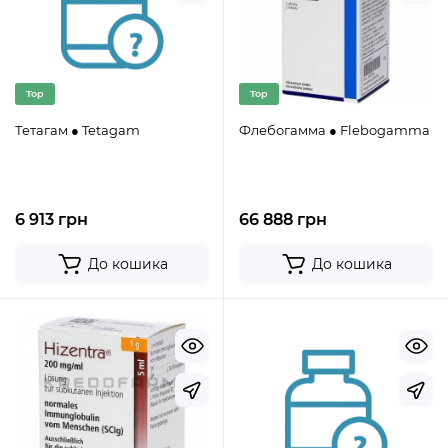
Top
Top
Тетагам ● Tetagam
Флебогамма ● Flebogamma
6 913 грн
66 888 грн
До кошика
До кошика