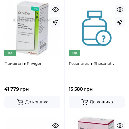
Top
Top
Привіген ● Privigen
Резонатив ● Rhesonativ
41 779 грн
13 580 грн
До кошика
До кошика