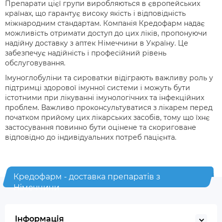
Препарати цієї групи виробляються в європейських
країнах, що гарантує високу якість і відповідність
міжнародним стандартам. Компанія Кредофарм надає
можливість отримати доступ до цих ліків, пропонуючи
надійну доставку з аптек Німеччини в Україну. Це
забезпечує надійність і професійний рівень
обслуговування.
Імуноглобуліни та сироватки відіграють важливу роль у
підтримці здорової імунної системи і можуть бути
істотними при лікуванні імунологічних та інфекційних
проблем. Важливо проконсультуватися з лікарем перед
початком прийому цих лікарських засобів, тому що їхнє
застосування повинно бути оцінене та скориговане
відповідно до індивідуальних потреб пацієнта.
Кредофарм - доставка препаратів з
Німеччини
Інформація