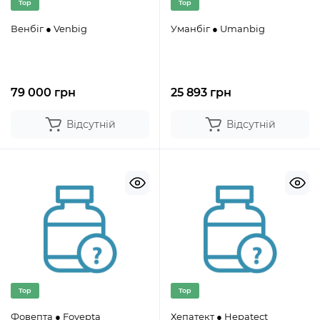
Top
Top
Венбіг ● Venbig
Уманбіг ● Umanbig
79 000 грн
25 893 грн
Відсутній
Відсутній
Top
Top
Фовепта ● Fovepta
Хепатект ● Hepatect