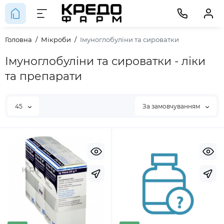
Головна
Мікроби
Імуноглобуліни та сироватки
Імуноглобуліни та сироватки - ліки
та препарати
45
За замовчуванням