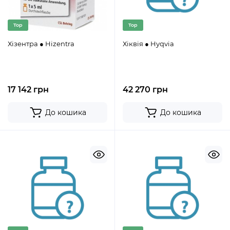
Top
Top
Хізентра ● Hizentra
Хіквія ● Hyqvia
17 142 грн
42 270 грн
До кошика
До кошика