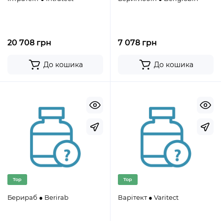
20 708 грн
7 078 грн
До кошика
До кошика
Top
Top
Берираб ● Berirab
Варітект ● Varitect