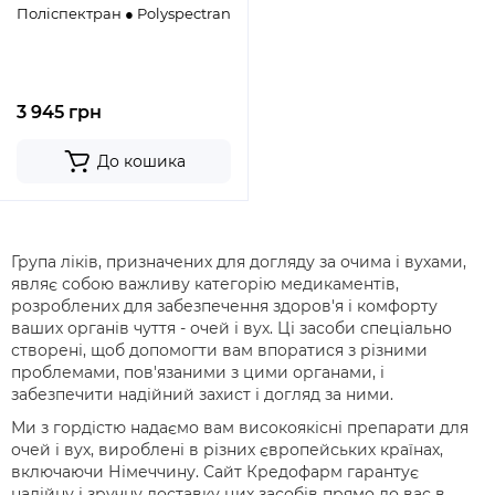
Поліспектран ● Polyspectran
3 945 грн
До кошика
Група ліків, призначених для догляду за очима і вухами,
являє собою важливу категорію медикаментів,
розроблених для забезпечення здоров'я і комфорту
ваших органів чуття - очей і вух. Ці засоби спеціально
створені, щоб допомогти вам впоратися з різними
проблемами, пов'язаними з цими органами, і
забезпечити надійний захист і догляд за ними.
Ми з гордістю надаємо вам високоякісні препарати для
очей і вух, вироблені в різних європейських країнах,
включаючи Німеччину. Сайт Кредофарм гарантує
надійну і зручну доставку цих засобів прямо до вас в