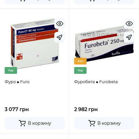
Хит
Top
Top
Фуро ● Furo
Фуробета ● Furobeta
3 077 грн
2 982 грн
В корзину
В корзину