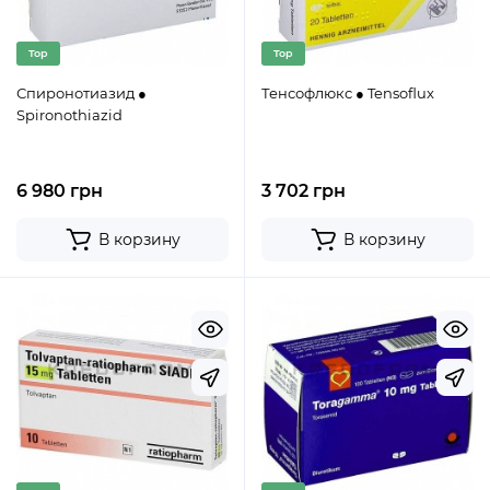
Top
Top
Спиронотиазид ●
Тенсофлюкс ● Tensoflux
Spironothiazid
6 980 грн
3 702 грн
В корзину
В корзину