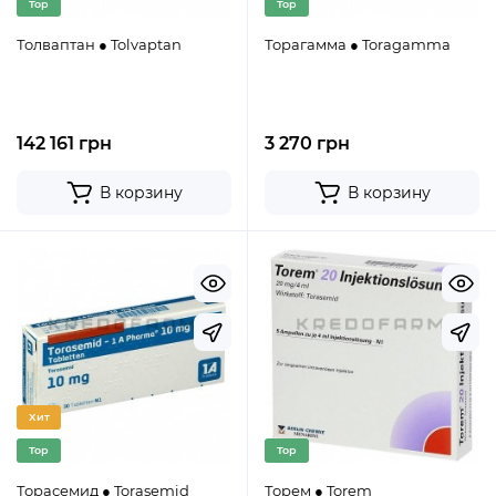
Top
Top
Толваптан ● Tolvaptan
Торагамма ● Toragamma
142 161 грн
3 270 грн
В корзину
В корзину
Хит
Top
Top
Торасемид ● Torasemid
Торем ● Torem