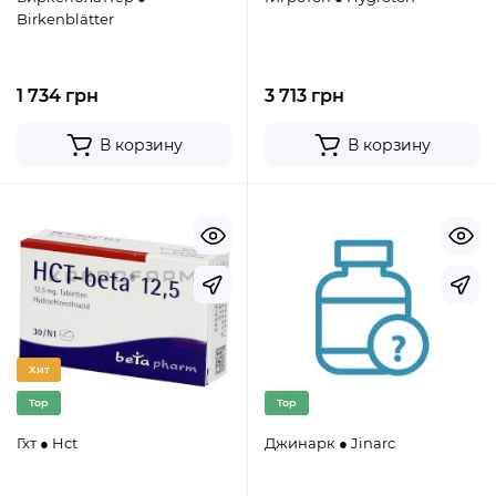
Birkenblätter
1 734 грн
3 713 грн
В корзину
В корзину
Хит
Top
Top
Гхт ● Hct
Джинарк ● Jinarc