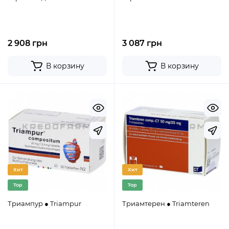
2 908 грн
3 087 грн
В корзину
В корзину
Хит
Хит
Top
Top
Триампур ● Triampur
Триамтерен ● Triamteren