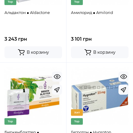
Top
Top
Альдактон ● Aldactone
Амилорид ● Amilorid
3 243 грн
3 101 грн
В корзину
В корзину
Хит
Top
Top
Биркенблаттер ●
Гигротон ● Hygroton