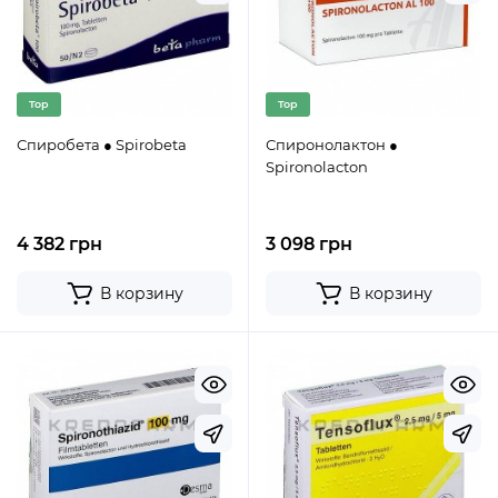
Top
Top
Спиробета ● Spirobeta
Спиронолактон ●
Spironolacton
4 382 грн
3 098 грн
В корзину
В корзину