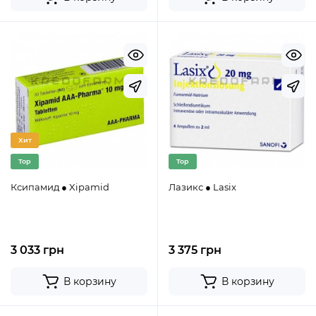
Хит
Top
Top
Ксипамид ● Xipamid
Лазикс ● Lasix
3 033 грн
3 375 грн
В корзину
В корзину