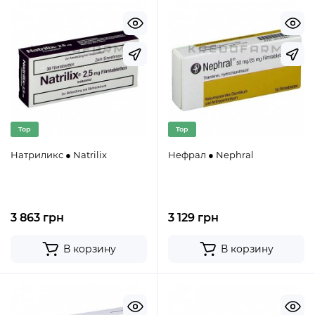
Top
Top
Натриликс ● Natrilix
Нефрал ● Nephral
3 863 грн
3 129 грн
В корзину
В корзину