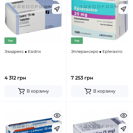
Top
Top
Эзидрекс ● Esidrix
Эплераксиро ● Epleraxiro
4 312 грн
7 253 грн
В корзину
В корзину