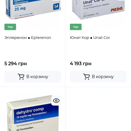
Top
Top
Эплеренон ● Eplerenon
Юнат Кор ● Unat Cor
5 294 грн
4 193 грн
В корзину
В корзину