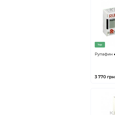
Top
Рупафин ●
3 770 грн