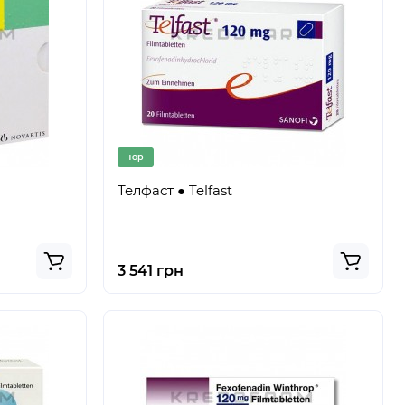
Top
Телфаст ● Telfast
3 541 грн