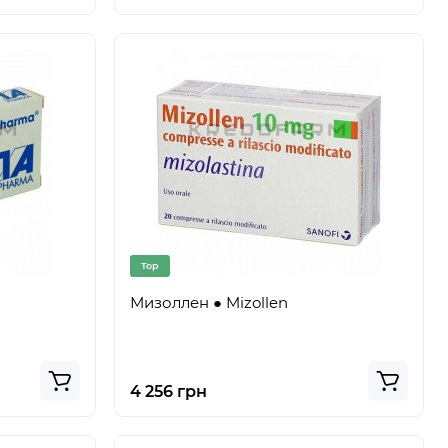
Top
Мизоллен ● Mizollen
4 256 грн