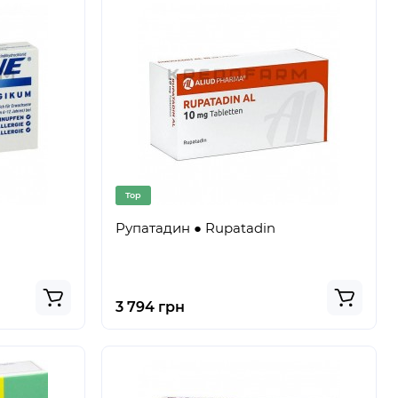
Top
Рупатадин ● Rupatadin
3 794 грн