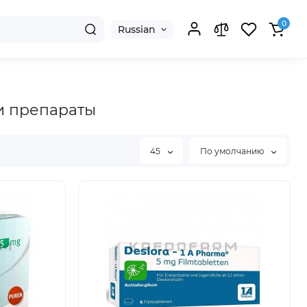
0
Russian
и препараты
45
По умолчанию