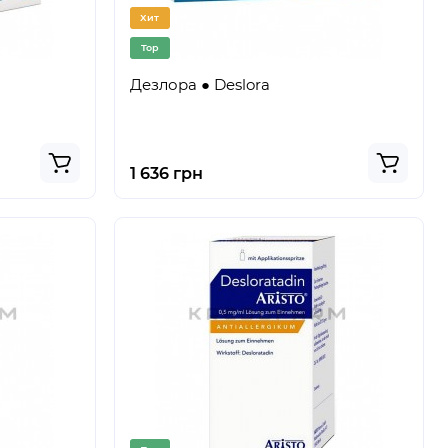
Хит
Top
Дезлора ● Deslora
1 636 грн