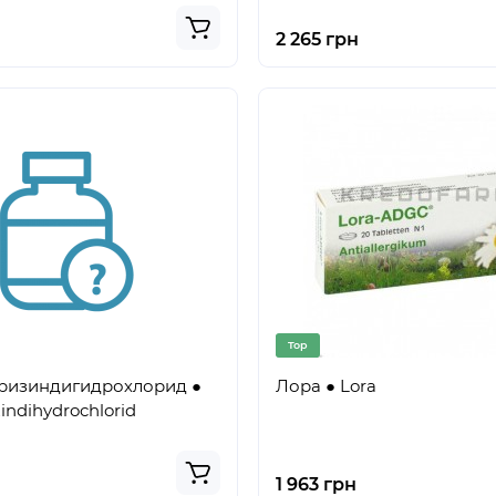
2 265 грн
Top
ризиндигидрохлорид ●
Лора ● Lora
zindihydrochlorid
1 963 грн