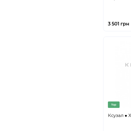
3 501 грн
Top
Ксузал ● X