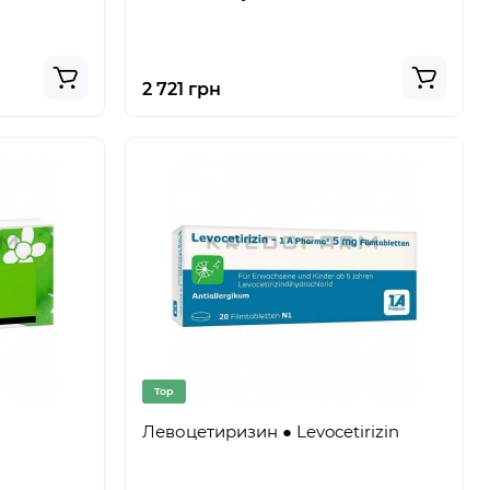
2 721 грн
Top
Левоцетиризин ● Levocetirizin