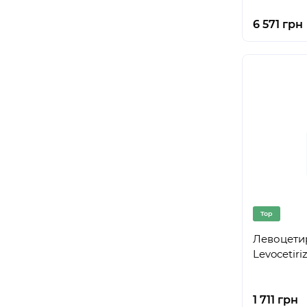
6 571 грн
Top
Левоцети
Levocetiri
1 711 грн