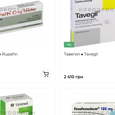
Top
 Rupafin
Тавегил ● Tavegil
2 410 грн