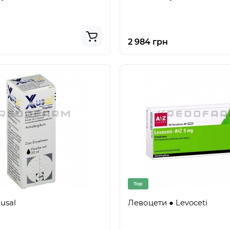
2 984 грн
Top
usal
Левоцети ● Levoceti