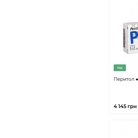
Top
Перитол ● 
4 145 грн