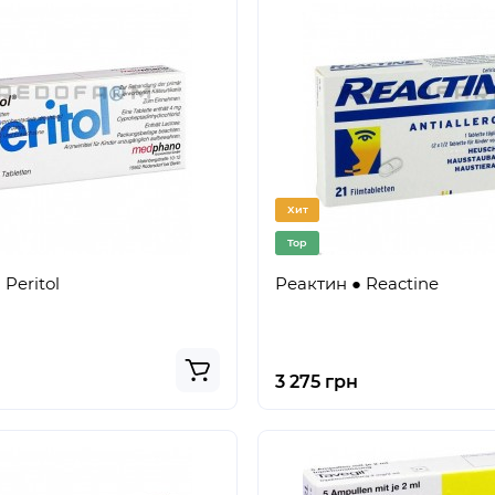
Хит
Top
Peritol
Реактин ● Reactine
3 275 грн