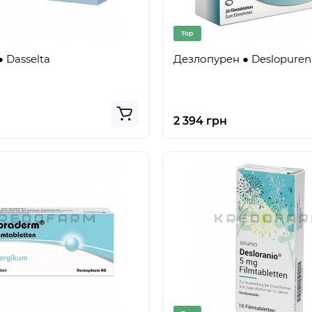
Top
 Dasselta
Дезлопурен ● Deslopuren
2 394 грн