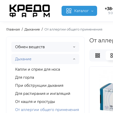
+38
Каталог
9:0
Главная
Дыхание
От аллергии общего применения
От алле
Обмен веществ
Дыхание
Капли и спреи для носа
Для горла
При обструкции дыхания
Для растирания и ингаляций
От кашля и простуды
От аллергии общего применения