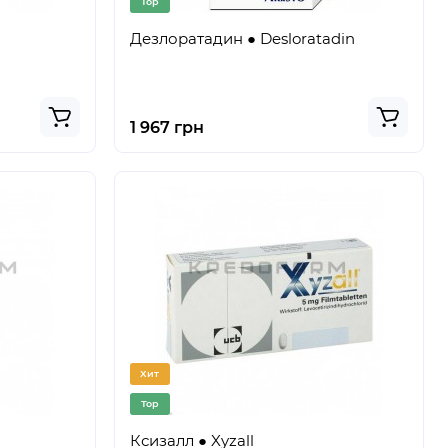
Top
Дезлоратадин ● Desloratadin
1 967 грн
Хит
Top
Ксизалл ● Xyzall