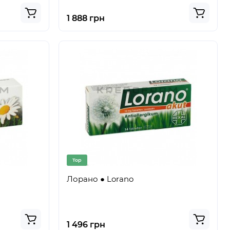
1 888 грн
Top
Лорано ● Lorano
1 496 грн