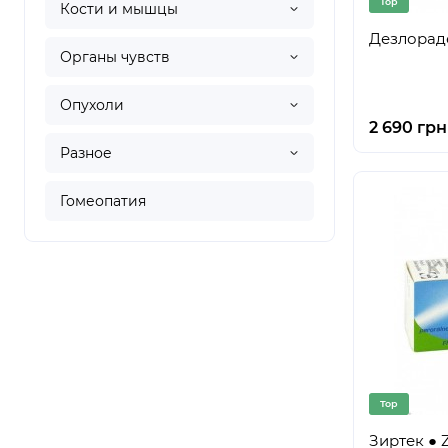
Top
Кости и мышцы
Дезлорад
Органы чувств
Опухоли
2 690 грн
Разное
Гомеопатия
Top
Зиртек ● Z