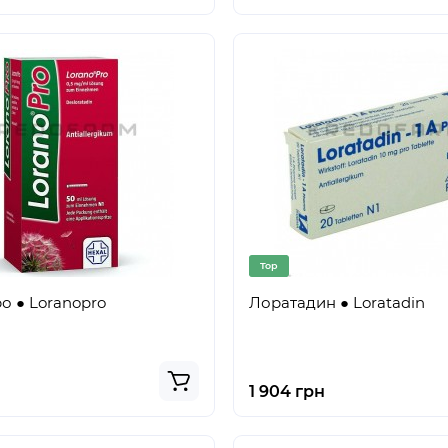
Top
 ● Loranopro
Лоратадин ● Loratadin
1 904 грн