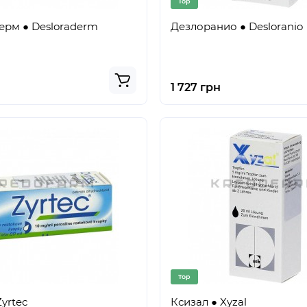
Top
ерм ● Desloraderm
Дезлоранио ● Desloranio
1 727 грн
Top
yrtec
Ксизал ● Xyzal