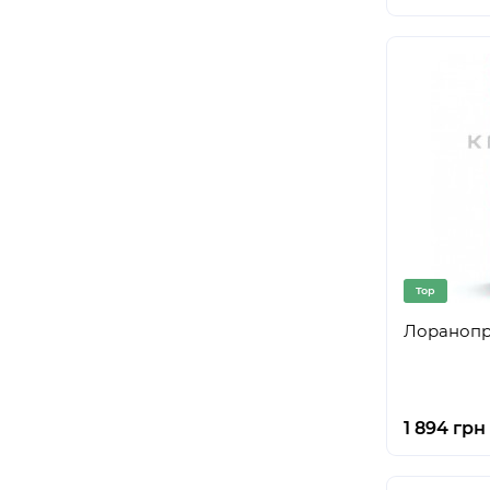
Top
Лоранопро
1 894 грн