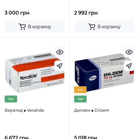
3 000 грн
2 992 грн
В корзину
В корзину
Хит
Top
Top
Вератид ● Veratide
Дилзем ● Dilzem
6 672 грн
5 018 грн