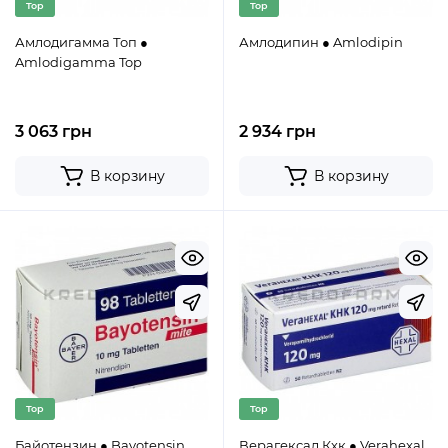
Top
Top
Амлодигамма Топ ●
Амлодипин ● Amlodipin
Amlodigamma Top
3 063 грн
2 934 грн
В корзину
В корзину
Top
Top
Байотензин ● Bayotensin
Верагексал Кхк ● Verahexal