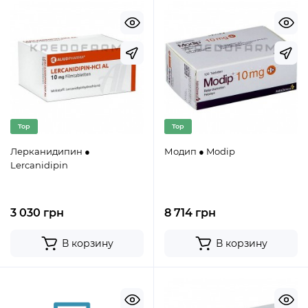
Top
Top
Лерканидипин ●
Модип ● Modip
Lercanidipin
3 030 грн
8 714 грн
В корзину
В корзину