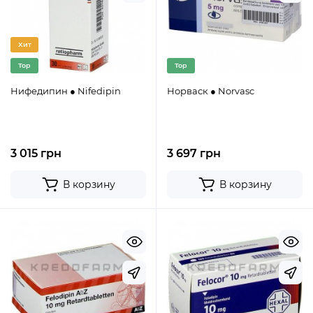
Хит
Top
Top
Нифедипин ● Nifedipin
Норваск ● Norvasc
3 015 грн
3 697 грн
В корзину
В корзину