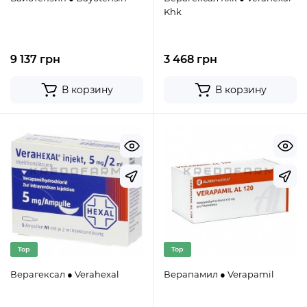
Khk
9 137 грн
3 468 грн
В корзину
В корзину
Top
Top
Верагексал ● Verahexal
Верапамил ● Verapamil