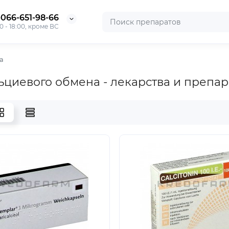
-066-651-98-66
0 - 18:00, кроме ВС
а
ьциевого обмена - лекарства и препа