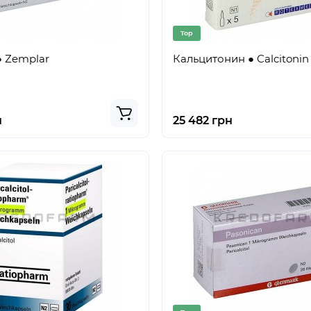
Top
 Zemplar
Кальцитонин ● Calcitonin
н
25 482 грн