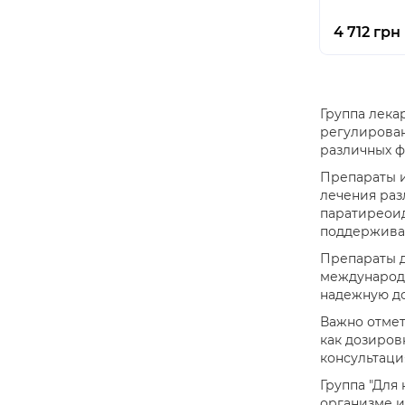
4 712 грн
Группа лека
регулирован
различных ф
Препараты и
лечения раз
паратиреоид
поддерживат
Препараты д
международн
надежную до
Важно отмет
как дозиров
консультаци
Группа "Для
организме и