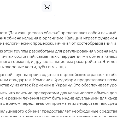
рств "Для кальциевого обмена" представляет собой важный
ия обмена кальция в организме. Кальций играет фундамент
изиологических процессах, начиная от костеобразования 
з этой группы разработаны для регулирования уровня каль
личных состояний, связанных с нарушениями обмена кальция
ного гормона), и другие кальциевые расстройства. Эти лек
ь здоровые кости, зубы и мышцы.
анной группы производятся в европейских странах, что об
ым стандартам. Компания Кредофарм предоставляет возмож
ставку из аптек Германии в Украину. Это обеспечивает уро
ить, что лечение препаратами для кальциевого обмена до
ка и режим лечения могут быть индивидуальными для кажд
я с врачом перед началом приема этих лекарственных сред
 кальциевого обмена" предоставляет необходимые средств
 помогает пациентам поддерживать оптимальное здоровье