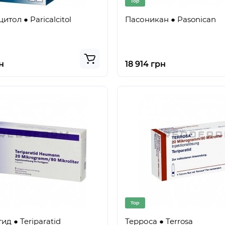
Top
тол ● Paricalcitol
Пасоникан ● Pasonican
н
18 914 грн
Top
ид ● Teriparatid
Терроса ● Terrosa