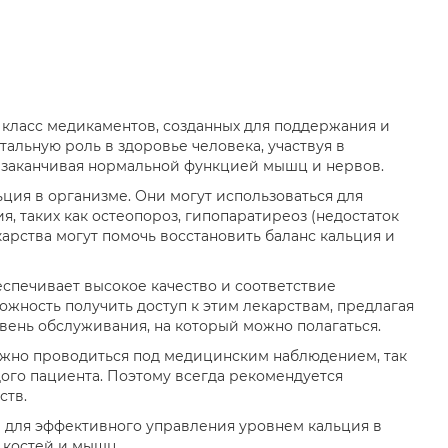
 класс медикаментов, созданных для поддержания и
альную роль в здоровье человека, участвуя в
и заканчивая нормальной функцией мышц и нервов.
ция в организме. Они могут использоваться для
, таких как остеопороз, гипопаратиреоз (недостаток
арства могут помочь восстановить баланс кальция и
еспечивает высокое качество и соответствие
ность получить доступ к этим лекарствам, предлагая
вень обслуживания, на который можно полагаться.
лжно проводиться под медицинским наблюдением, так
ого пациента. Поэтому всегда рекомендуется
ств.
а для эффективного управления уровнем кальция в
 костей и мышц.