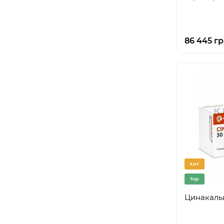
86 445 г
Хит
Top
Цинакальц