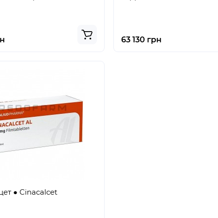
рн
63 130 грн
ет ● Cinacalcet