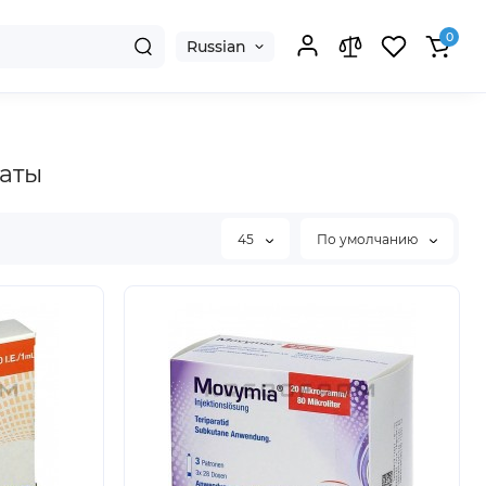
0
Russian
раты
45
По умолчанию