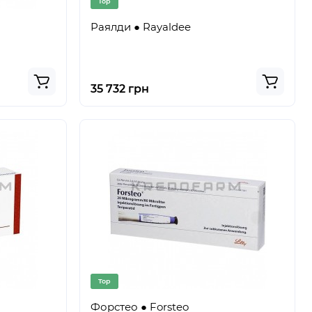
Top
Раялди ● Rayaldee
35 732 грн
Top
Форстео ● Forsteo