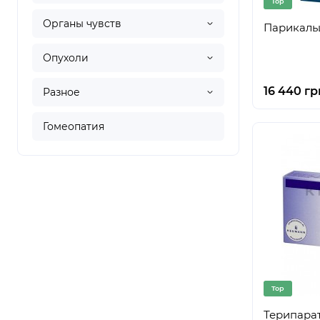
Top
Органы чувств
Парикальци
Опухоли
16 440 гр
Разное
Гомеопатия
Top
Терипарат