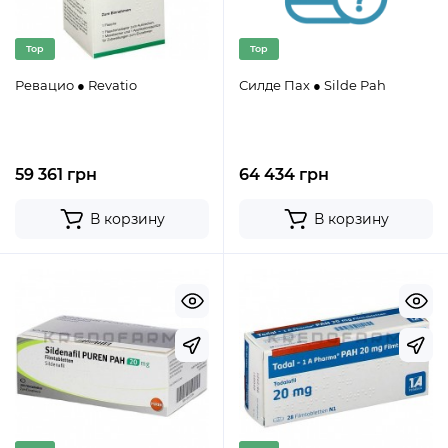
Top
Top
Ревацио ● Revatio
Силде Пах ● Silde Pah
59 361 грн
64 434 грн
В корзину
В корзину