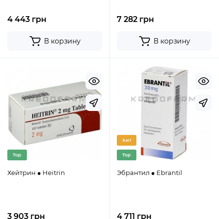
4 443 грн
7 282 грн
В корзину
В корзину
Хит
Top
Top
Хейтрин ● Heitrin
Эбрантил ● Ebrantil
3 903 грн
4 711 грн