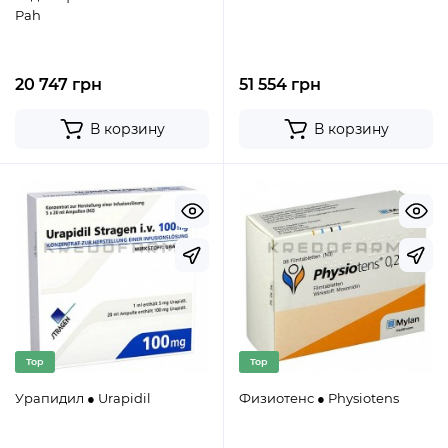
Pah
20 747 грн
51 554 грн
В корзину
В корзину
Top
Top
Урапидил ● Urapidil
Физиотенс ● Physiotens