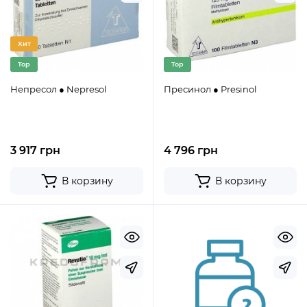
Хит
Top
Top
Непресол ● Nepresol
Пресинол ● Presinol
3 917 грн
4 796 грн
В корзину
В корзину