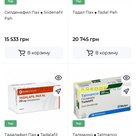
Top
Top
Силденафил Пах ● Sildenafil
Тадал Пах ● Tadal Pah
Pah
15 533 грн
20 745 грн
В корзину
В корзину
Top
Top
Тадалафил Пах ● Tadalafil
Талманко ● Talmanco