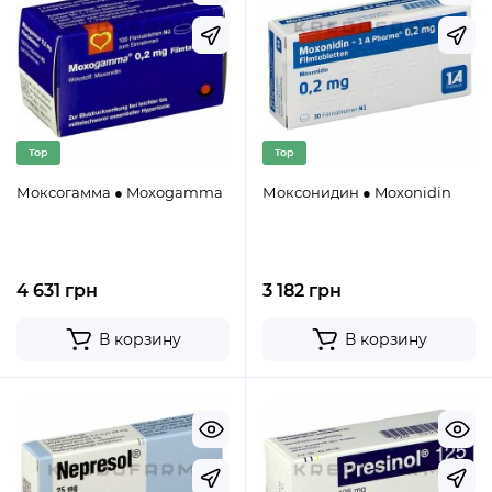
Top
Top
Моксогамма ● Moxogamma
Моксонидин ● Moxonidin
4 631 грн
3 182 грн
В корзину
В корзину