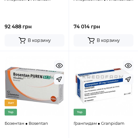
92 488 грн
74 014 грн
В корзину
В корзину
Хит
Top
Top
Бозентан ● Bosentan
Гранпидам ● Granpidam