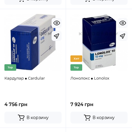
Хит
Top
Top
Кардулар ● Cardular
Лонолокс ● Lonolox
4 756 грн
7 924 грн
В корзину
В корзину