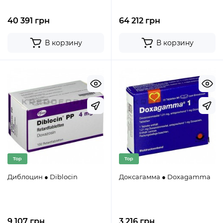
40 391 грн
64 212 грн
В корзину
В корзину
Top
Top
Диблоцин ● Diblocin
Доксагамма ● Doxagamma
9 107 грн
3 216 грн