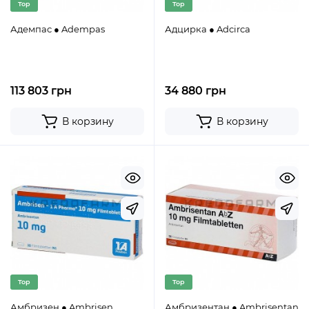
Top
Top
Адемпас ● Adempas
Адцирка ● Adcirca
113 803 грн
34 880 грн
В корзину
В корзину
Top
Top
Амбризен ● Ambrisen
Амбризентан ● Ambrisentan