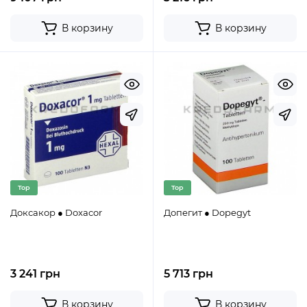
В корзину
В корзину
Top
Top
Доксакор ● Doxacor
Допегит ● Dopegyt
3 241 грн
5 713 грн
В корзину
В корзину