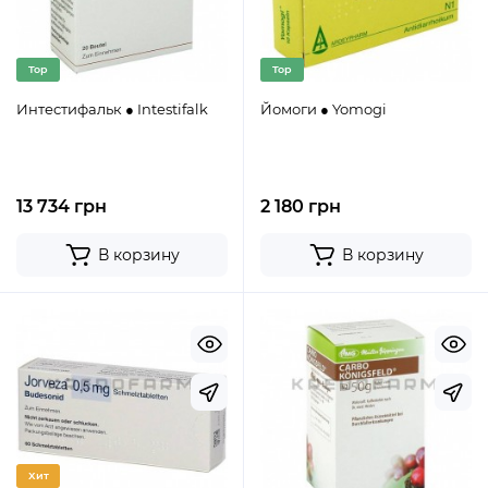
Top
Top
Интестифальк ● Intestifalk
Йомоги ● Yomogi
13 734 грн
2 180 грн
В корзину
В корзину
Хит