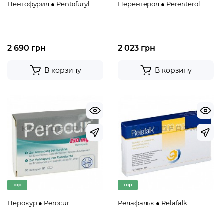
Пентофурил ● Pentofuryl
Перентерол ● Perenterol
2 690 грн
2 023 грн
В корзину
В корзину
Top
Top
Перокур ● Perocur
Релафальк ● Relafalk