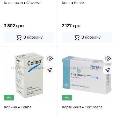
Клаверсал ● Claversal
Коле ● Kohle
3 802 грн
2 127 грн
В корзину
В корзину
Top
Top
Колина ● Colina
Кортимент ● Cortiment