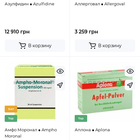
Азулфидин ● Azulfidine
Аллерговал ● Allergoval
12 910 грн
3 259 грн
В корзину
В корзину
Хит
Top
Top
Амфо Моронал ● Ampho
Аплона ● Aplona
Moronal