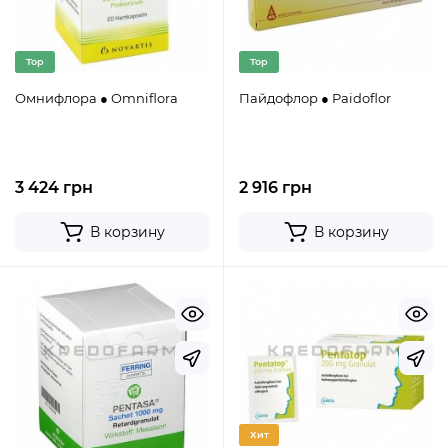
Top
Top
Омнифлора ● Omniflora
Пайдофлор ● Paidoflor
3 424 грн
2 916 грн
В корзину
В корзину
Хит