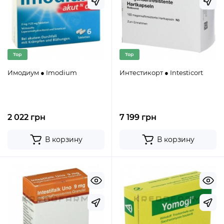
Top
Top
Имодиум ● Imodium
Интестикорт ● Intesticort
2 022 грн
7 199 грн
В корзину
В корзину