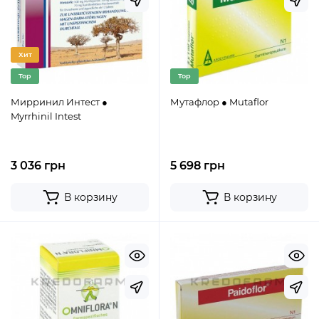
Хит
Top
Top
Мирринил Интест ●
Мутафлор ● Mutaflor
Myrrhinil Intest
3 036 грн
5 698 грн
В корзину
В корзину