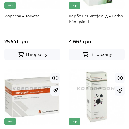
Top
Top
Йорвеза ● Jorveza
Карбо Кенигсфельд ● Carbo
Königsfeld
25 541 грн
4 663 грн
В корзину
В корзину
Top
Top