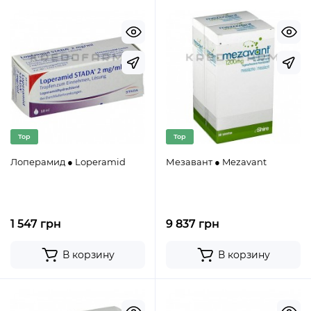
Top
Top
Лоперамид ● Loperamid
Мезавант ● Mezavant
1 547 грн
9 837 грн
В корзину
В корзину