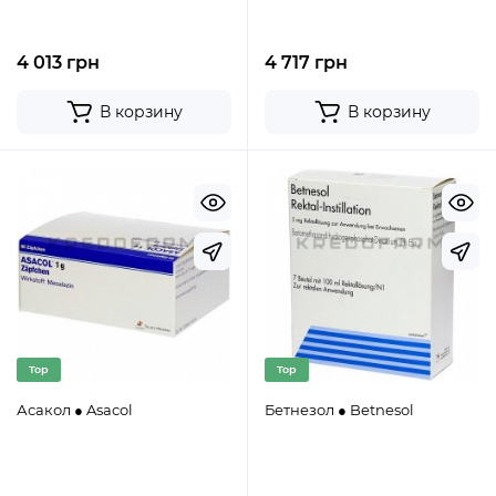
4 013 грн
4 717 грн
В корзину
В корзину
Top
Top
Асакол ● Asacol
Бетнезол ● Betnesol