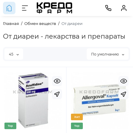
Главная
Обмен веществ
От диареи
От диареи - лекарства и препараты
45
По умолчанию
Хит
Top
Top