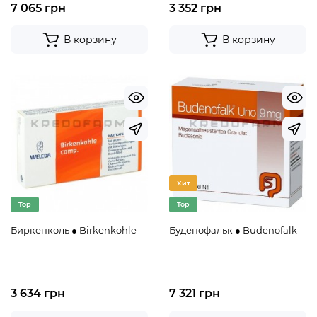
7 065 грн
3 352 грн
В корзину
В корзину
Хит
Top
Top
Биркенколь ● Birkenkohle
Буденофальк ● Budenofalk
3 634 грн
7 321 грн