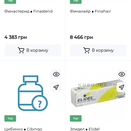
Top
Top
Финастерид ● Finasterid
Финахайр ● Finahair
4 383 грн
8 466 грн
В корзину
В корзину
Top
Top
Цибинко ● Cibinqo
Элидел ● Elidel