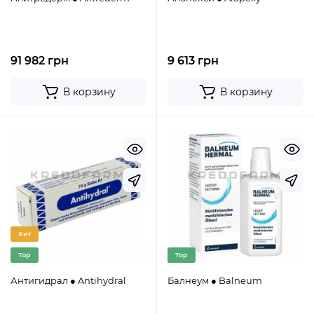
91 982 грн
9 613 грн
В корзину
В корзину
Хит
Top
Top
Антигидрал ● Antihydral
Балнеум ● Balneum