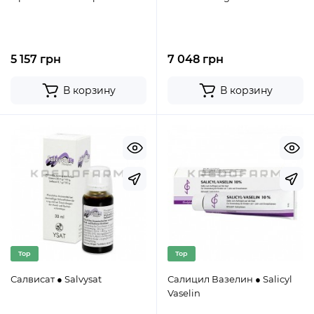
5 157 грн
7 048 грн
В корзину
В корзину
Top
Top
Салвисат ● Salvysat
Салицил Вазелин ● Salicyl
Vaselin