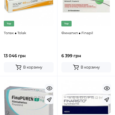
Top
Top
Толак ● Tolak
Финапил ● Finapil
13 046 грн
6 399 грн
В корзину
В корзину