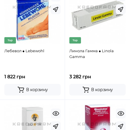
Top
Top
Лебевол ● Lebewohl
Линола Гамма ● Linola
Gamma
1 822 грн
3 282 грн
В корзину
В корзину