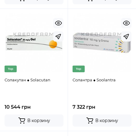
Top
Top
Солакутан ● Solacutan
Солантра ● Soolantra
10 544 грн
7 322 грн
В корзину
В корзину