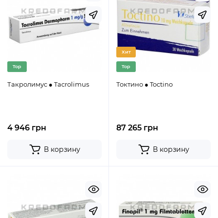
Хит
Top
Top
Такролимус ● Tacrolimus
Токтино ● Toctino
4 946 грн
87 265 грн
В корзину
В корзину