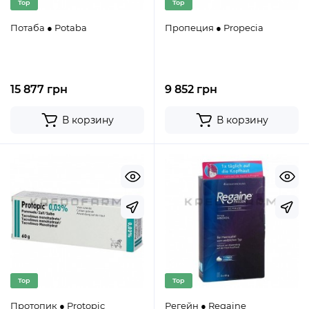
Top
Top
Потаба ● Potaba
Пропеция ● Propecia
15 877 грн
9 852 грн
В корзину
В корзину
Top
Top
Протопик ● Protopic
Регейн ● Regaine