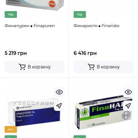
Top
Top
Финапурен ● Finapuren
Финаристо ● Finaristo
5 219 грн
6 416 грн
В корзину
В корзину
Хит