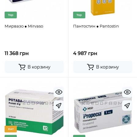
Top
Top
Мирвазо ● Mirvaso
Пантостин ● Pantostin
11 368 грн
4 987 грн
В корзину
В корзину
Хит