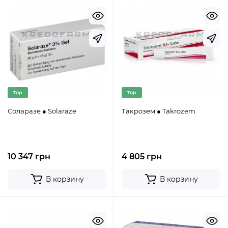
Top
Top
Соларазе ● Solaraze
Такрозем ● Takrozem
10 347 грн
4 805 грн
В корзину
В корзину