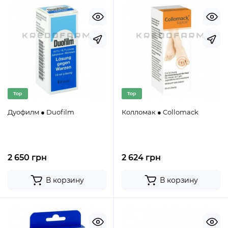
Top
Top
Дуофилм ● Duofilm
Колломак ● Collomack
2 650 грн
2 624 грн
В корзину
В корзину