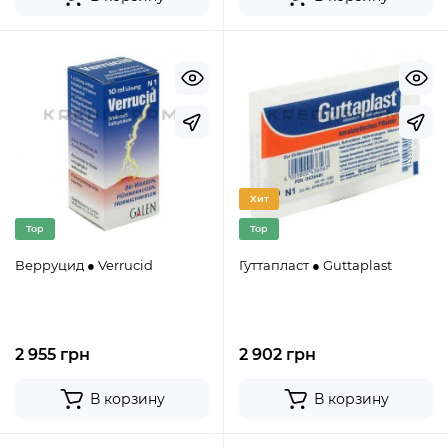
Хит
Top
Top
Верруцид ● Verrucid
Гуттапласт ● Guttaplast
2 955 грн
2 902 грн
В корзину
В корзину