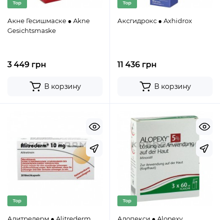
Top
Top
Акне Гесишмаске ● Akne
Аксгидрокс ● Axhidrox
Gesichtsmaske
3 449 грн
11 436 грн
В корзину
В корзину
Top
Top
Алитредерм ● Alitrederm
Алопекси ● Alopexy