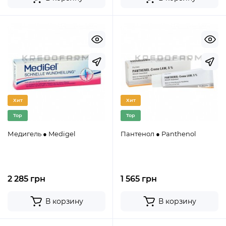
Хит
Хит
Top
Top
Медигель ● Medigel
Пантенол ● Panthenol
2 285 грн
1 565 грн
В корзину
В корзину