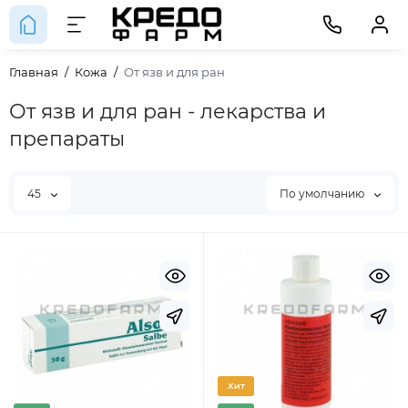
Главная
Кожа
От язв и для ран
От язв и для ран - лекарства и
препараты
45
По умолчанию
Хит