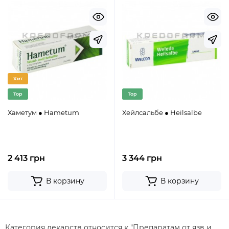
Хит
Top
Top
Хаметум ● Hametum
Хейлсальбе ● Heilsalbe
2 413 грн
3 344 грн
В корзину
В корзину
Категория лекарств относится к "Препаратам от язв и