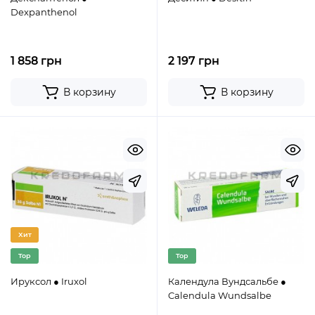
Dexpanthenol
1 858 грн
2 197 грн
В корзину
В корзину
Хит
Top
Top
Ируксол ● Iruxol
Календула Вундсальбе ●
Calendula Wundsalbe