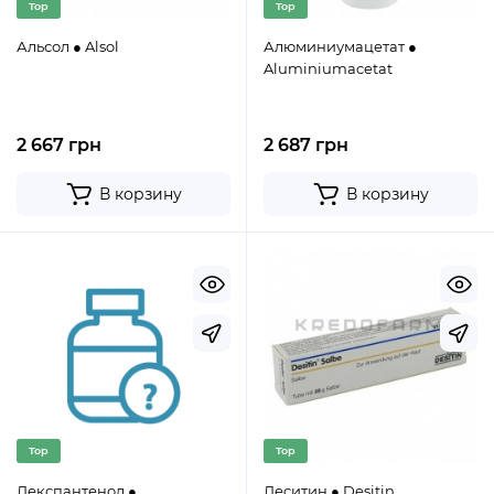
Top
Top
Альсол ● Alsol
Алюминиумацетат ●
Aluminiumacetat
2 667 грн
2 687 грн
В корзину
В корзину
Top
Top
Декспантенол ●
Деситин ● Desitin