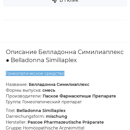
В 1 клик
Описание Белладонна Симилиаплекс
● Belladonna Similiaplex
Гомеопатическое средство
Название:
Белладонна Симилиаплекс
Формы выпуска:
смесь
Производители:
Паское Фармасютише Препарате
Группа: Гомеопатический препарат
Titel:
Belladonna Similiaplex
Darreichungsform:
mischung
Hersteller:
Pascoe Pharmazeutische Präparate
Gruppe: Homöopathische Arzneimittel