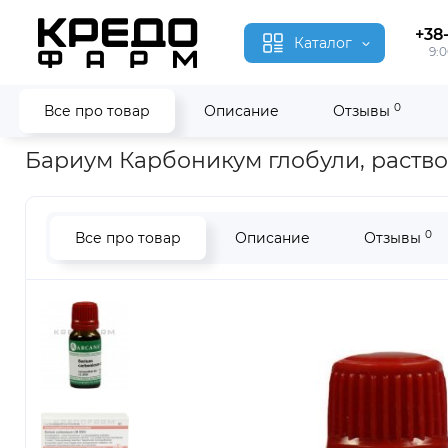
+38
Каталог
9:0
0
Все про товар
Описание
Отзывы
Главная
Гомеопатия
Бариум Карбоникум ● Barium Carbo
Бариум Карбоникум глобули, раство
0
Все про товар
Описание
Отзывы