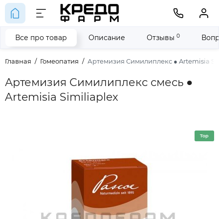
0
Все про товар
Описание
Отзывы
Вопр
Главная
Гомеопатия
Артемизия Симилиплекс ● Artemisia Sim
Артемизия Симилиплекс смесь ●
Artemisia Similiaplex
Top