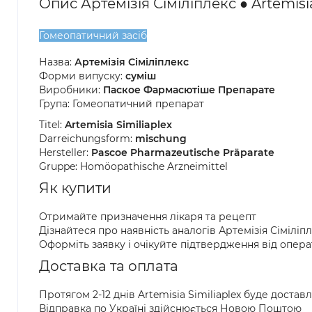
Опис Артемізія Сіміліплекс ● Artemisia
Гомеопатичний засіб
Назва:
Артемізія Сіміліплекс
Форми випуску:
суміш
Виробники:
Паское Фармасютіше Препарате
Група: Гомеопатичний препарат
Titel:
Artemisia Similiaplex
Darreichungsform:
mischung
Hersteller:
Pascoe Pharmazeutische Präparate
Gruppe: Homöopathische Arzneimittel
Як купити
Отримайте призначення лікаря та рецепт
Дізнайтеся про наявність аналогів Артемізія Сімілі
Оформіть заявку і очікуйте підтвердження від опер
Доставка та оплата
Протягом 2-12 днів Artemisia Similiaplex буде доста
Відправка по Україні здійснюється Новою Поштою