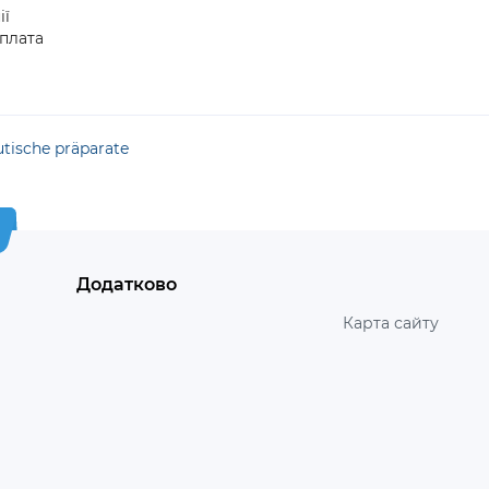
ії
плата
tische präparate
Додатково
Карта сайту