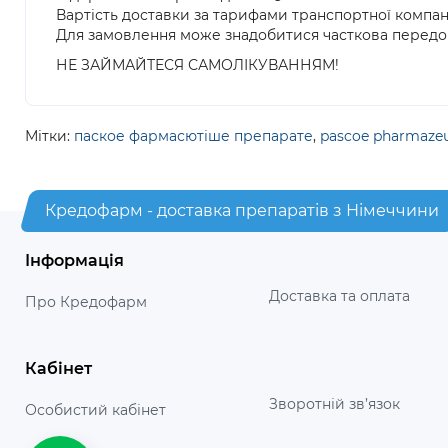
Вартість доставки за тарифами транспортної компан
Для замовлення може знадобитися часткова передо
НЕ ЗАЙМАЙТЕСЯ САМОЛІКУВАННЯМ!
Мітки:
паское фармасютіше препарате
,
pascoe pharmazeu
Кредофарм - доставка препаратів з Німеччини
Інформація
Доставка та оплата
Про Кредофарм
Кабінет
Зворотній зв’язок
Особистий кабінет