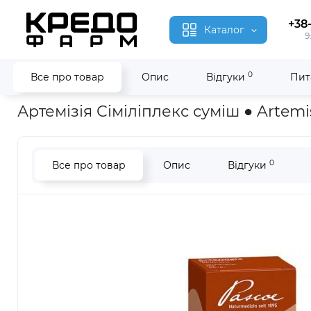
+38
Каталог
9
0
Все про товар
Опис
Відгуки
Пит
Головна
Гомеопатія
Артемізія Сіміліплекс ● Artemisia Simi
Артемізія Сіміліплекс суміш ● Artemis
0
Все про товар
Опис
Відгуки