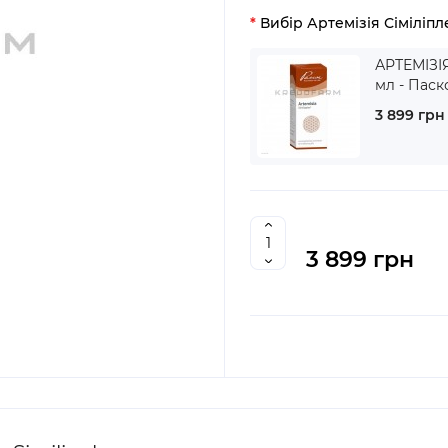
Вибір Артемізія Сіміліпл
АРТЕМІЗІЯ
мл - Пас
3 899 грн
3 899 грн