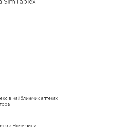
 Similiaplex
плекс в найближчих аптеках
атора
влено з Німеччини