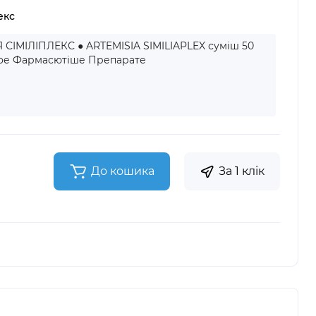
екс
 СІМІЛІПЛЕКС ● ARTEMISIA SIMILIAPLEX суміш 50
кое Фармасютіше Препарате
До кошика
За 1 клік