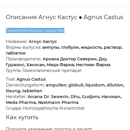
Описание Агнус Кастус ● Agnus Castus
Гомеопатическое средство
Название:
Агнус Кастус
Формы выпуска:
ампулы, глобули, жидкость, раствор,
таблетки
Производители:
Аркана Доктор Северин, Дху,
Гуджонс, Ханосан, Меда Фарма, Нестман Фарма
Группа: Гомеопатический препарат
Titel:
Agnus Castus
Darreichungsform:
ampullen, globuli, liquidum, dilution,
lösung, tabletten
Hersteller:
Arcana Dr. Sewerin, Dhu, Gudjons, Hanosan,
Meda Pharma, Nestmann Pharma
Gruppe: Homöopathische Arzneimittel
Как купить
Получите назначение доктора и рецепт