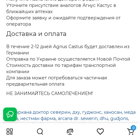
Уточните присутствие аналогов Агнус Кастус в
ближайших аптеках
Оформите заявку и ожидайте подтверждения от
оператора
Доставка и оплата
В течение 2-12 дней Agnus Castus будет доставлен из
Германии
Отправка по Украине осуществляется Новой Почтой
Стоимость доставки по тарифам транспортной
компании
Для заказа может потребоваться частичная
предварительная оплата
НЕ ЗАНИМАЙТЕСЬ САМОЛЕЧЕНИЕМ!
Теги:
аркана доктор северин
,
дху
,
гуджонс
,
ханосан
,
меда
фарма
,
нестман фарма
,
arcana dr. sewerin
,
dhu
,
gudjons
,
hanosan
,
meda pharma
,
nestmann pharma
0
2 356 грн
В корзину