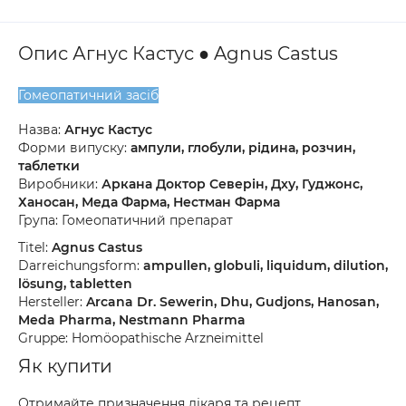
Опис Агнус Кастус ● Agnus Castus
Гомеопатичний засіб
Назва:
Агнус Кастус
Форми випуску:
ампули, глобули, рідина, розчин,
таблетки
Виробники:
Аркана Доктор Северін, Дху, Гуджонс,
Ханосан, Меда Фарма, Нестман Фарма
Група: Гомеопатичний препарат
Titel:
Agnus Castus
Darreichungsform:
ampullen, globuli, liquidum, dilution,
lösung, tabletten
Hersteller:
Arcana Dr. Sewerin, Dhu, Gudjons, Hanosan,
Meda Pharma, Nestmann Pharma
Gruppe: Homöopathische Arzneimittel
Як купити
Отримайте призначення лікаря та рецепт