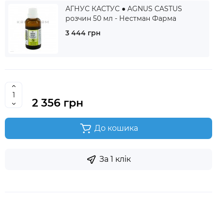
АГНУС КАСТУС ● AGNUS CASTUS
розчин 50 мл - Нестман Фарма
3 444 грн
2 356 грн
До кошика
За 1 клік