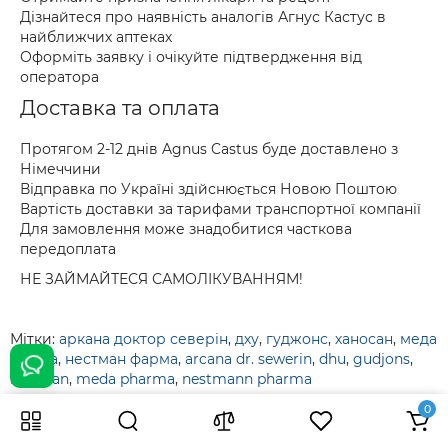
Дізнайтеся про наявність аналогів Агнус Кастус в
найближчих аптеках
Оформіть заявку і очікуйте підтвердження від
оператора
Доставка та оплата
Протягом 2-12 днів Agnus Castus буде доставлено з
Німеччини
Відправка по Україні здійснюється Новою Поштою
Вартість доставки за тарифами транспортної компанії
Для замовлення може знадобитися часткова
передоплата
НЕ ЗАЙМАЙТЕСЯ САМОЛІКУВАННЯМ!
Мітки:
аркана доктор северін
,
дху
,
гуджонс
,
ханосан
,
меда
фарма
,
нестман фарма
,
arcana dr. sewerin
,
dhu
,
gudjons
,
hanosan
,
meda pharma
,
nestmann pharma
0
2 356 грн
До кошика
Кредофарм - доставка препаратів з