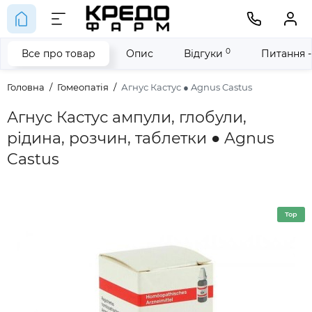
0
Все про товар
Опис
Відгуки
Питання -
Головна
Гомеопатія
Агнус Кастус ● Agnus Castus
Агнус Кастус ампули, глобули,
рідина, розчин, таблетки ● Agnus
Castus
Top