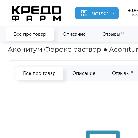
+38
Каталог
9:0
0
Все про товар
Описание
Отзывы
Главная
Гомеопатия
Аконитум Ферокс ● Aconitum Ferox
Аконитум Ферокс раствор ● Aconitu
0
Все про товар
Описание
Отзывы