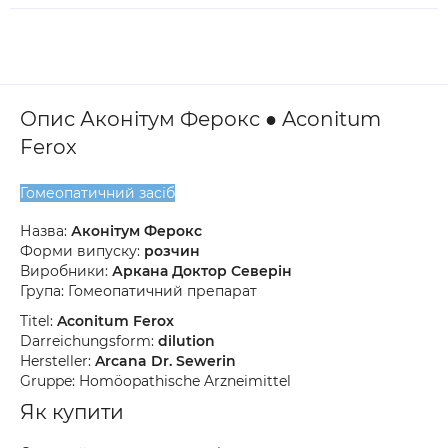
Опис Аконітум Ферокс ● Aconitum
Ferox
Гомеопатичний засіб
Назва:
Аконітум Ферокс
Форми випуску:
розчин
Виробники:
Аркана Доктор Северін
Група: Гомеопатичний препарат
Titel:
Aconitum Ferox
Darreichungsform:
dilution
Hersteller:
Arcana Dr. Sewerin
Gruppe: Homöopathische Arzneimittel
Як купити