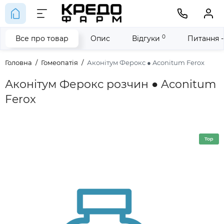
0
Все про товар
Опис
Відгуки
Питання -
Головна
Гомеопатія
Аконітум Ферокс ● Aconitum Ferox
Аконітум Ферокс розчин ● Aconitum
Ferox
Top