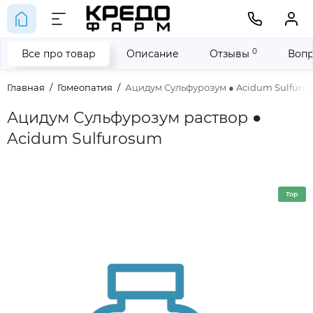
0
Все про товар
Описание
Отзывы
Вопр
Главная
Гомеопатия
Ацидум Сульфурозум ● Acidum Sulfuro
Ацидум Сульфурозум раствор ●
Acidum Sulfurosum
Top