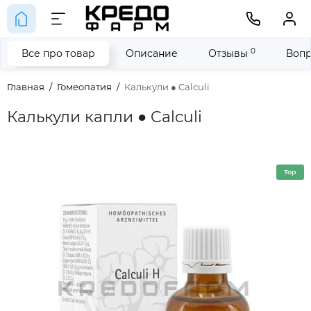
0
Все про товар
Описание
Отзывы
Вопр
Главная
Гомеопатия
Калькули ● Calculi
Калькули капли ● Calculi
Top