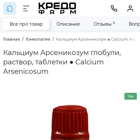
0
Все про товар
Описание
Отзывы
Вопр
Главная
Гомеопатия
Кальциум Арсеникозум ● Calcium Arse
Кальциум Арсеникозум глобули,
раствор, таблетки ● Calcium
Arsenicosum
Top