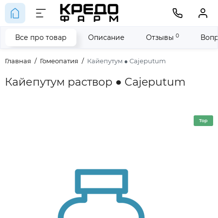
0
Все про товар
Описание
Отзывы
Вопр
Главная
Гомеопатия
Кайепутум ● Cajeputum
Кайепутум раствор ● Cajeputum
Top