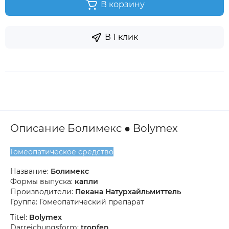
В корзину
В 1 клик
Описание Болимекс ● Bolymex
Гомеопатическое средство
Название:
Болимекс
Формы выпуска:
капли
Производители:
Пекана Натурхайльмиттель
Группа: Гомеопатический препарат
Titel:
Bolymex
Darreichungsform:
tropfen