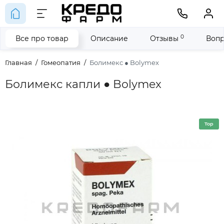
0
Все про товар
Описание
Отзывы
Вопр
Главная
Гомеопатия
Болимекс ● Bolymex
Болимекс капли ● Bolymex
Top