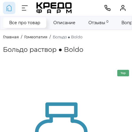
0
Все про товар
Описание
Отзывы
Вопр
Главная
Гомеопатия
Больдо ● Boldo
Больдо раствор ● Boldo
Top