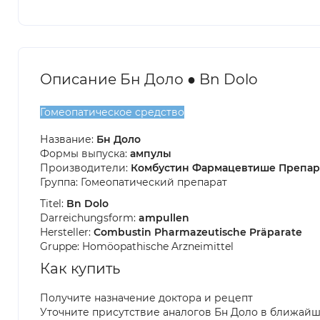
Описание Бн Доло ● Bn Dolo
Гомеопатическое средство
Название:
Бн Доло
Формы выпуска:
ампулы
Производители:
Комбустин Фармацевтише Препар
Группа: Гомеопатический препарат
Titel:
Bn Dolo
Darreichungsform:
ampullen
Hersteller:
Combustin Pharmazeutische Präparate
Gruppe: Homöopathische Arzneimittel
Как купить
Получите назначение доктора и рецепт
Уточните присутствие аналогов Бн Доло в ближайш