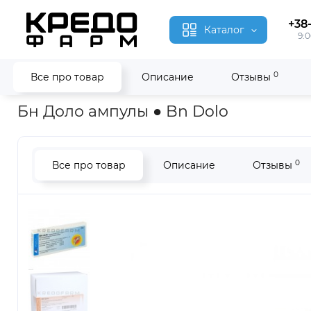
+38
Каталог
9:0
0
Все про товар
Описание
Отзывы
Главная
Гомеопатия
Бн Доло ● Bn Dolo
Бн Доло ампулы ● Bn Dolo
0
Все про товар
Описание
Отзывы