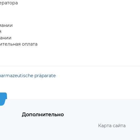
ератора
рмании
й
пании
ительная оплата
armazeutische präparate
Дополнительно
Карта сайта