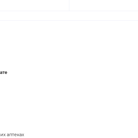
ате
их аптеках