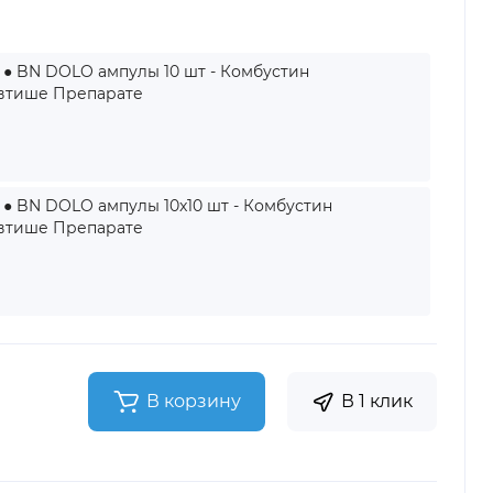
● BN DOLO ампулы 10 шт - Комбустин
втише Препарате
● BN DOLO ампулы 10x10 шт - Комбустин
втише Препарате
н
В корзину
В 1 клик