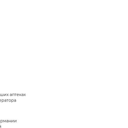
ших аптеках
ератора
Германии
й