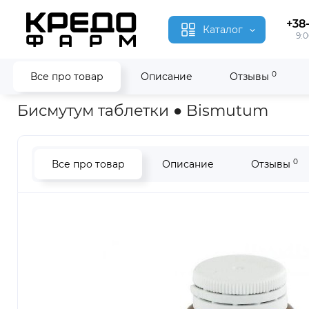
+38
Каталог
9:0
0
Все про товар
Описание
Отзывы
Главная
Гомеопатия
Бисмутум ● Bismutum
Бисмутум таблетки ● Bismutum
0
Все про товар
Описание
Отзывы