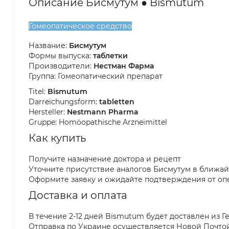
Описание Бисмутум ● Bismutum
Гомеопатическое средство
Название:
Бисмутум
Формы выпуска:
таблетки
Производители:
Нестман Фарма
Группа: Гомеопатический препарат
Titel:
Bismutum
Darreichungsform:
tabletten
Hersteller:
Nestmann Pharma
Gruppe: Homöopathische Arzneimittel
Как купить
Получите назначение доктора и рецепт
Уточните присутствие аналогов Бисмутум в ближай
Оформите заявку и ожидайте подтверждения от оп
Доставка и оплата
В течение 2-12 дней Bismutum будет доставлен из 
Отправка по Украине осуществляется Новой Почто