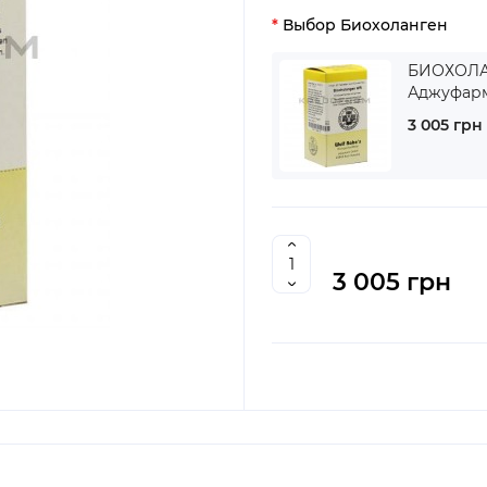
Выбор Биохоланген
БИОХОЛАН
Аджуфар
3 005 грн
3 005 грн