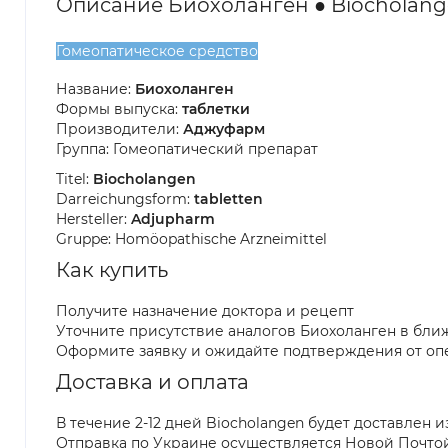
Описание Биохоланген ● Biocholan
Гомеопатическое средство
Название:
Биохоланген
Формы выпуска:
таблетки
Производители:
Аджуфарм
Группа: Гомеопатический препарат
Titel:
Biocholangen
Darreichungsform:
tabletten
Hersteller:
Adjupharm
Gruppe: Homöopathische Arzneimittel
Как купить
Получите назначение доктора и рецепт
Уточните присутствие аналогов Биохоланген в бли
Оформите заявку и ожидайте подтверждения от оп
Доставка и оплата
В течение 2-12 дней Biocholangen будет доставлен 
Отправка по Украине осуществляется Новой Почто