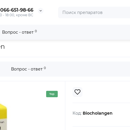
-066-651-98-66
0 - 18:00, кроме ВС
0
Вопрос - ответ
en
0
Вопрос - ответ
Top
Код:
Biocholangen