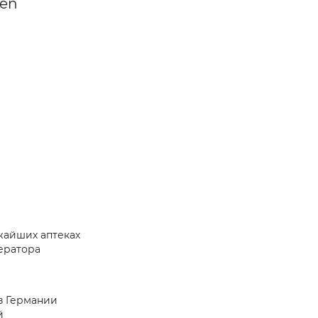
gen
жайших аптеках
ератора
из Германии
й