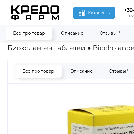
+38
Каталог
9:0
0
Все про товар
Описание
Отзывы
Главная
Гомеопатия
Биохоланген ● Biocholangen
Биохоланген таблетки ● Biocholang
0
Все про товар
Описание
Отзывы