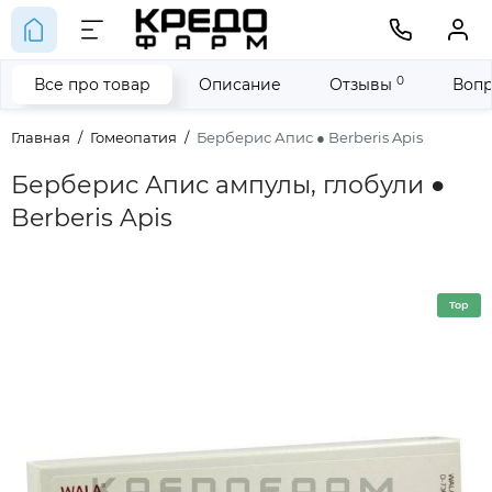
0
Все про товар
Описание
Отзывы
Вопр
Главная
Гомеопатия
Берберис Апис ● Berberis Apis
Берберис Апис ампулы, глобули ●
Berberis Apis
Top