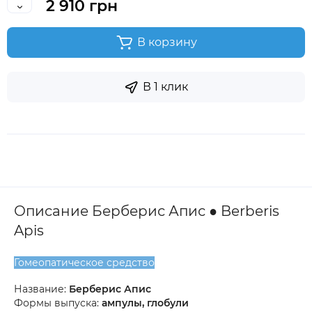
2 910 грн
В корзину
В 1 клик
Описание Берберис Апис ● Berberis
Apis
Гомеопатическое средство
Название:
Берберис Апис
Формы выпуска:
ампулы, глобули