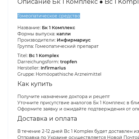
Описание Бк 1 Комплекс ● Bc 1 Kompl
Гомеопатическое средство
Название:
Бк 1 Комплекс
Формы выпуска:
капли
Производители:
Инфирмариус
Группа: Гомеопатический препарат
Titel:
Bc 1 Komplex
Darreichungsform:
tropfen
Hersteller:
Infirmarius
Gruppe: Homöopathische Arzneimittel
Как купить
Получите назначение доктора и рецепт
Уточните присутствие аналогов Бк 1 Комплекс в бл
Оформите заявку и ожидайте подтверждения от оп
Доставка и оплата
В течение 2-12 дней Bc 1 Komplex будет доставлен и
Отправка по Украине осуществляется Новой Почто