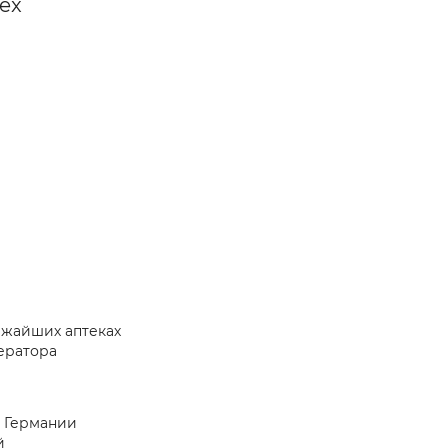
ex
ижайших аптеках
ератора
з Германии
й