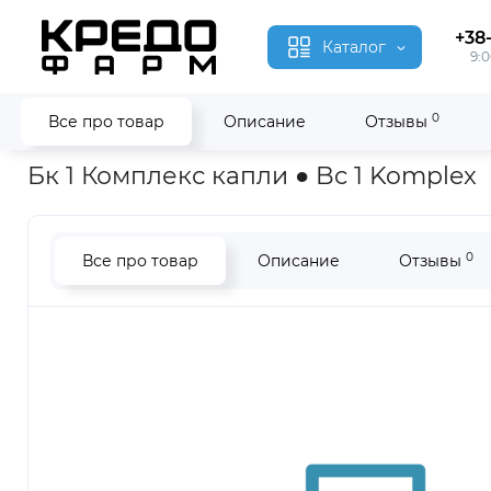
+38
Каталог
9:0
0
Все про товар
Описание
Отзывы
Главная
Гомеопатия
Бк 1 Комплекс ● Bc 1 Komplex
Бк 1 Комплекс капли ● Bc 1 Komplex
0
Все про товар
Описание
Отзывы