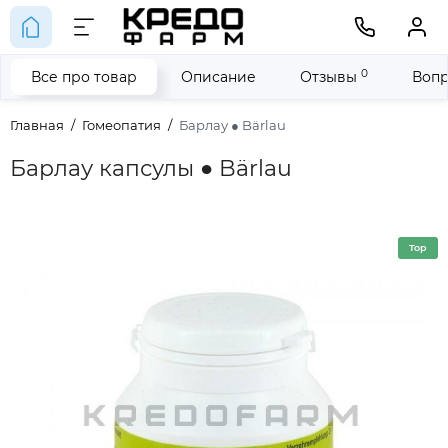
0
Все про товар
Описание
Отзывы
Вопр
Главная
Гомеопатия
Барлау ● Bärlau
Барлау капсулы ● Bärlau
Top