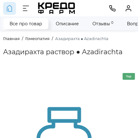
0
Все про товар
Описание
Отзывы
Вопр
Главная
Гомеопатия
Азадирахта ● Azadirachta
Азадирахта раствор ● Azadirachta
Top