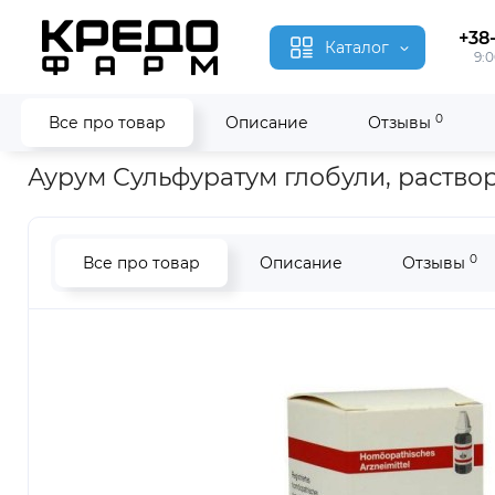
+38
Каталог
9:0
0
Все про товар
Описание
Отзывы
Главная
Гомеопатия
Аурум Сульфуратум ● Aurum Sulfura
Аурум Сульфуратум глобули, раство
0
Все про товар
Описание
Отзывы