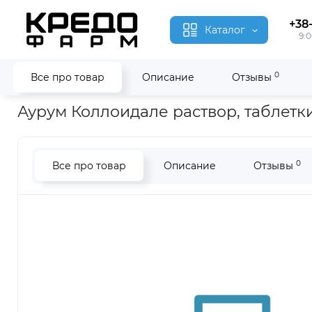
+38
Каталог
9:0
0
Все про товар
Описание
Отзывы
Главная
Гомеопатия
Аурум Коллоидале ● Aurum Colloidal
Аурум Коллоидале раствор, таблетки
0
Все про товар
Описание
Отзывы