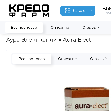
+38
Каталог
9:0
0
Все про товар
Описание
Отзывы
Главная
Гомеопатия
Аура Элект ● Aura Elect
Аура Элект капли ● Aura Elect
0
Все про товар
Описание
Отзывы