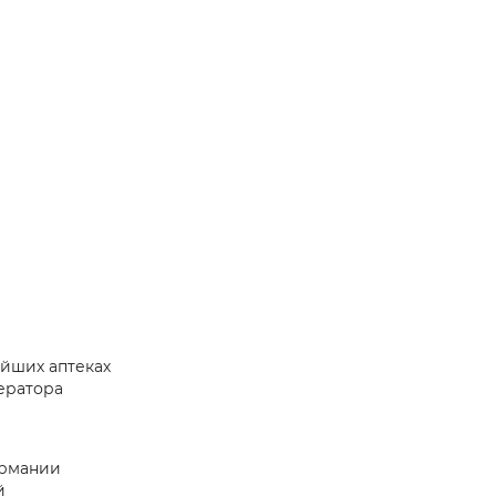
айших аптеках
ератора
Германии
й