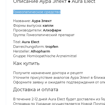
Описание Аура Элект ● Aura Elect
Гомеопатическое средство
Название:
Аура Элект
Формы выпуска:
капли
Производители:
Алхофарм
Группа: Гомеопатический препарат
Titel:
Aura Elect
Darreichungsform:
tropfen
Hersteller:
Alhopharm
Gruppe: Homöopathische Arzneimittel
Как купить
Получите назначение доктора и рецепт
Уточните присутствие аналогов Аура Элект в ближ
Оформите заявку и ожидайте подтверждения от оп
Доставка и оплата
В течение 2-12 дней Aura Elect будет доставлен из 
Отправка по Украине осуществляется Новой Почто