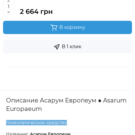
2 664 грн
В корзину
В 1 клик
Описание Асарум Европеум ● Asarum
Europaeum
Гомеопатическое средство
Название:
Асарум Европеум