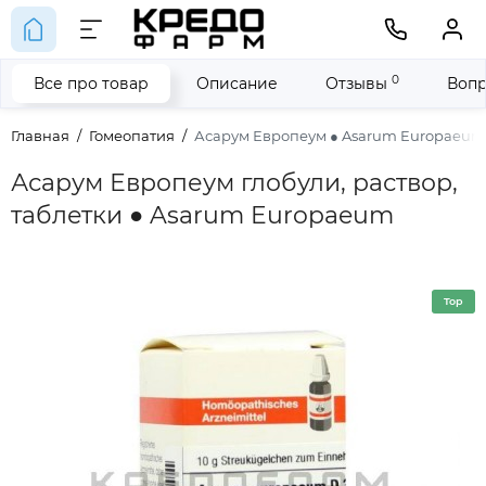
0
Все про товар
Описание
Отзывы
Вопр
Главная
Гомеопатия
Асарум Европеум ● Asarum Europaeum
Асарум Европеум глобули, раствор,
таблетки ● Asarum Europaeum
Top