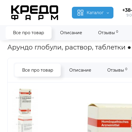
+38
Каталог
9:0
0
Все про товар
Описание
Отзывы
Главная
Гомеопатия
Арундо ● Arundo
Арундо глобули, раствор, таблетки 
0
Все про товар
Описание
Отзывы