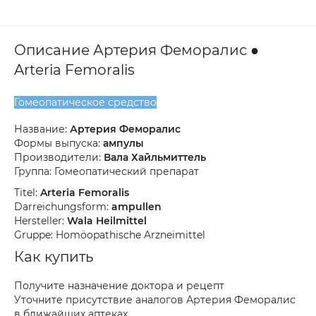
Описание Артерия Феморалис ●
Arteria Femoralis
Гомеопатическое средство
Название:
Артерия Феморалис
Формы выпуска:
ампулы
Производители:
Вала Хайльмиттель
Группа: Гомеопатический препарат
Titel:
Arteria Femoralis
Darreichungsform:
ampullen
Hersteller:
Wala Heilmittel
Gruppe: Homöopathische Arzneimittel
Как купить
Получите назначение доктора и рецепт
Уточните присутствие аналогов Артерия Феморалис
в ближайших аптеках