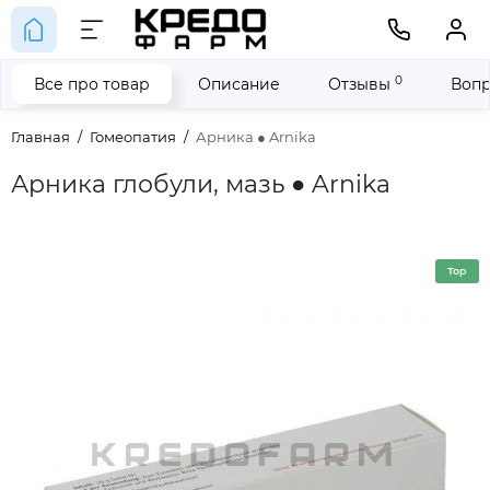
0
Все про товар
Описание
Отзывы
Вопр
Главная
Гомеопатия
Арника ● Arnika
Арника глобули, мазь ● Arnika
Top