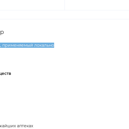
mp
х, применяемый локально
ществ
жайших аптеках