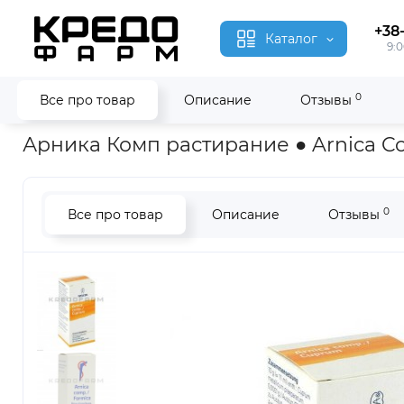
+38
Каталог
9:0
0
Все про товар
Описание
Отзывы
Главная
Кости и мышцы
Арника Комп ● Arnica Comp
Арника Комп растирание ● Arnica 
0
Все про товар
Описание
Отзывы