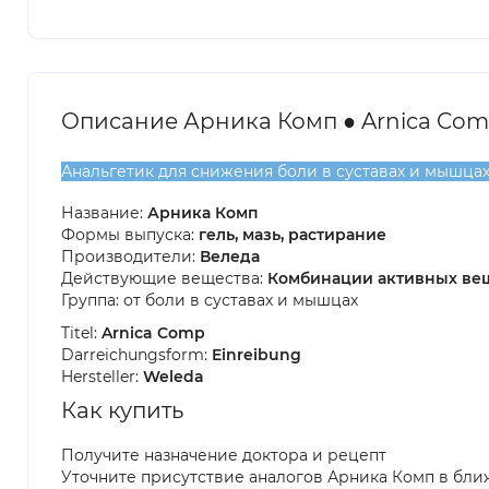
Описание Арника Комп ● Arnica Co
Анальгетик для снижения боли в суставах и мышца
Название:
Арника Комп
Формы выпуска:
гель, мазь, растирание
Производители:
Веледа
Действующие вещества:
Комбинации активных ве
Группа: от боли в суставах и мышцах
Titel:
Arnica Comp
Darreichungsform:
Einreibung
Hersteller:
Weleda
Как купить
Получите назначение доктора и рецепт
Уточните присутствие аналогов Арника Комп в бли