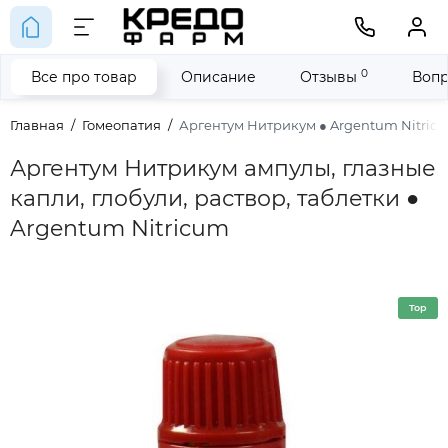
0
Все про товар
Описание
Отзывы
Вопр
Главная
Гомеопатия
Аргентум Нитрикум ● Argentum Nitric
Аргентум Нитрикум ампулы, глазные
капли, глобули, раствор, таблетки ●
Argentum Nitricum
Top