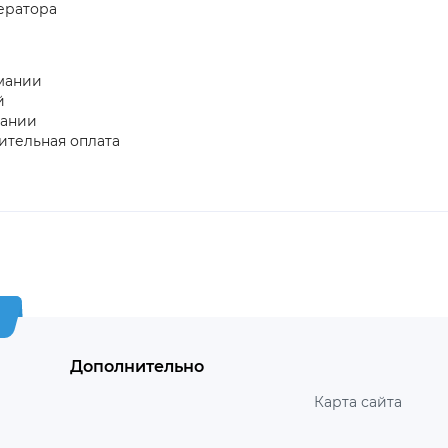
ератора
рмании
й
пании
ительная оплата
Дополнительно
Карта сайта