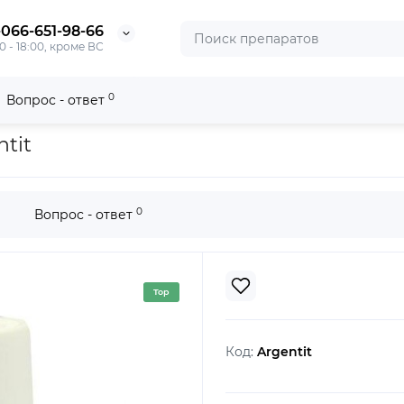
-066-651-98-66
0 - 18:00, кроме ВС
0
Вопрос - ответ
tit
0
Вопрос - ответ
Top
Код:
Argentit