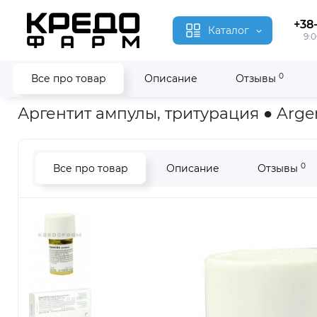
+38
Каталог
9:0
0
Все про товар
Описание
Отзывы
Главная
Гомеопатия
Аргентит ● Argentit
Аргентит ампулы, тритурация ● Argen
0
Все про товар
Описание
Отзывы