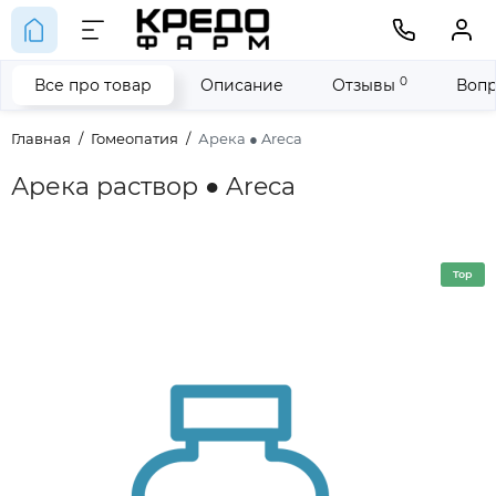
0
Все про товар
Описание
Отзывы
Вопр
Главная
Гомеопатия
Арека ● Areca
Арека раствор ● Areca
Top