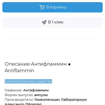
В корзину
В 1 клик
Описание Антифламмин ●
Antiflammin
Гомеопатическое средство
Название:
Антифламмин
Формы выпуска:
ампулы
Производители:
Гомеопатишес Лабораториум
Александр Пфлюгер